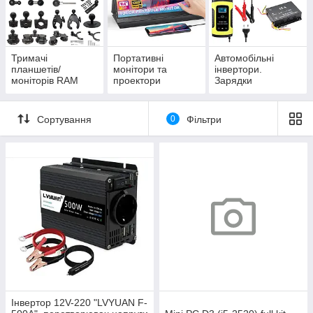
Тримачі
Портативні
Автомобільні
планшетів/
монітори та
інвертори.
моніторів RAM
проектори
Зарядки
Mounts та CH -
RAM
Сортування
0
Фільтри
Інвертор 12V-220 "LVYUAN F-