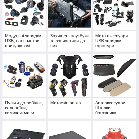
Модульні зарядки
Захищені ноутбуки
Мото аксесуари.
USB, вольтметри і
та запчастини до
USB зарядки,
прикурювачі
них
гарнітури
Пульти до лебідок,
Мотоекіпіровка
Автоаксесуари.
соленоїди,
Шторки
вимикачі маси
багажника.
Підлокітники VAG