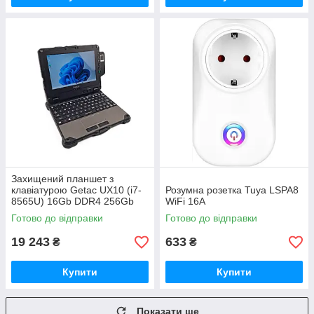
Захищений планшет з
клавіатурою Getac UX10 (i7-
Розумна розетка Tuya LSPA8
8565U) 16Gb DDR4 256Gb
WiFi 16A
SSD
Готово до відправки
Готово до відправки
19 243
633
₴
₴
Купити
Купити
Показати ще