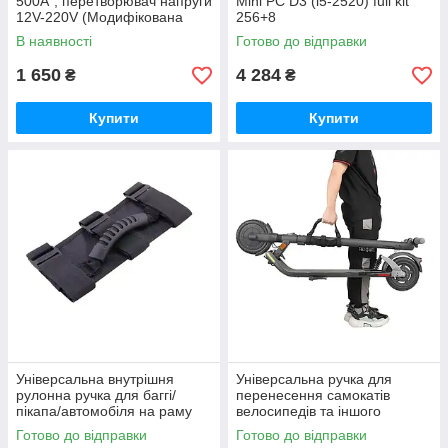
500A", перетворювач напруги
Mini PC D3 (i5-2520) full kit
12V-220V (Модифікована
256+8
Синусоїда, 500Вт)
В наявності
Готово до відправки
1 650
4 284
₴
₴
Купити
Купити
Універсальна внутрішня
Універсальна ручка для
рулонна ручка для баггі/
перенесення самокатів
пікапа/автомобіля на раму
велосипедів та іншого
Готово до відправки
Готово до відправки