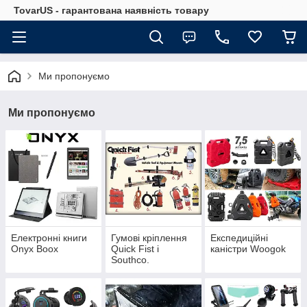
TovarUS - гарантована наявність товару
Ми пропонуємо
Ми пропонуємо
Електронні книги
Гумові кріплення
Експедиційні
Onyx Boox
Quick Fist і
каністри Woogok
Southco.
Антивібраційні
хомути