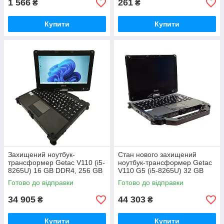
1 566
261
₴
₴
Купити
Купити
Захищений ноутбук-
Стан нового захищений
трансформер Getac V110 (i5-
ноутбук-трансформер Getac
8265U) 16 GB DDR4, 256 GB
V110 G5 (i5-8265U) 32 GB
SSD, FullHD IPS
DDR4, 512 GB SSD, FullHD
Готово до відправки
Готово до відправки
IPS
34 905
44 303
₴
₴
Купити
Купити