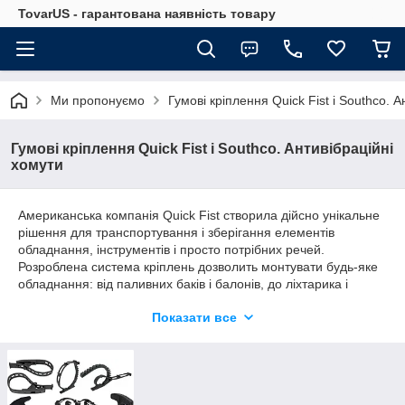
TovarUS - гарантована наявність товару
Ми пропонуємо
Гумові кріплення Quick Fist і Southco. 
Гумові кріплення Quick Fist і Southco. Антивібраційні
хомути
Американська компанія Quick Fist створила дійсно унікальне
рішення для транспортування і зберігання елементів
обладнання, інструментів і просто потрібних речей.
Розроблена система кріплень дозволить монтувати будь-яке
обладнання: від паливних баків і балонів, до ліхтарика і
маркера. Ваші речі будуть надійно зафіксовані, а в екстрених
Показати все
ситуаціях опиняться в доступному місці.
Тільки ці кріплення є оригінальним продуктом, виготовленим
в США з високоякісних матеріалів за запатентованою
формулою, що гарантує якість. Вони надійні, безпечні і
оптимально пристосовані до мінливих умов зовнішнього
середовища - не бояться ні низьких ні високих температур,