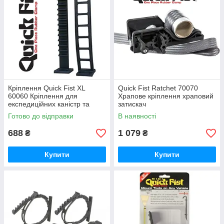
Кріплення Quick Fist XL
Quick Fist Ratchet 70070
60060 Кріплення для
Храпове кріплення храповий
експедиційних каністр та
затискач
інших предметів
Готово до відправки
В наявності
688
1 079
₴
₴
Купити
Купити