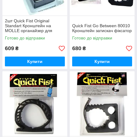
2шт Quick Fist Оriginal
Standart Кронштейн на
Quick Fist Go Between 80010
MOLLE органайзер для
Кронштейн затискач фіксатор
лопат сокир Fiskars
Готово до відправки
Готово до відправки
Блістерна упаковка
609
680
₴
₴
Купити
Купити