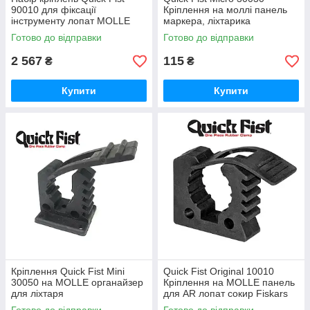
90010 для фіксації
Кріплення на моллі панель
інструменту лопат MOLLE
маркера, ліхтарика
панелей
Готово до відправки
Готово до відправки
2 567
115
₴
₴
Купити
Купити
Кріплення Quick Fist Mini
Quick Fist Оriginal 10010
30050 на MOLLE органайзер
Кріплення на MOLLE панель
для ліхтаря
для AR лопат сокир Fiskars
та іншого