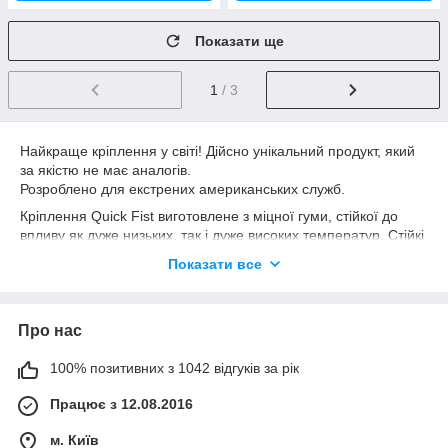
Показати ще
1
/ 3
Найкраще кріплення у світі! Дійсно унікальний продукт, який
за якістю не має аналогів.
Розроблено для екстрених американських служб.
Кріплення Quick Fist виготовлене з міцної гуми, стійкої до
впливу як дуже низьких, так і дуже високих температур. Стійкі
до впливу ультрафіолетового випромінювання, вологості,
Показати все
сухості – взагалі не бояться нічого. Унікальний склад даного
матеріалу забезпечує високу надійність та довговічність
експлуатації у будь-яких умовах. Виробляються виключно у
Про нас
США, місто Нешвілл, штат Теннессі.
Найкраща пропозиція до оптової співпраці. ФОП,
100% позитивних з 1042 відгуків за рік
ТОВ ПДВ. Товар в Україні, відвантаження в день
оплати замовлення!
Працює з 12.08.2016
м. Київ