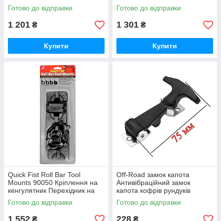
пакування
Готово до відправки
Готово до відправки
1 201
1 301
₴
₴
Купити
Купити
Quick Fist Roll Bar Tool
Off-Road замок капота
Mounts 90050 Кріплення на
Антивібраційний замок
кенгулятник Перехідник на
капота кофрів рундуків
труби
ящиків
Готово до відправки
Готово до відправки
1 552
228
₴
₴