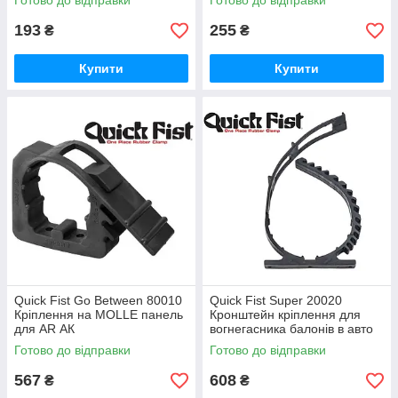
Готово до відправки
Готово до відправки
193
255
₴
₴
Купити
Купити
Quick Fist Go Between 80010
Quick Fist Super 20020
Кріплення на MOLLE панель
Кронштейн кріплення для
для AR АК
вогнегасника балонів в авто
Готово до відправки
Готово до відправки
567
608
₴
₴