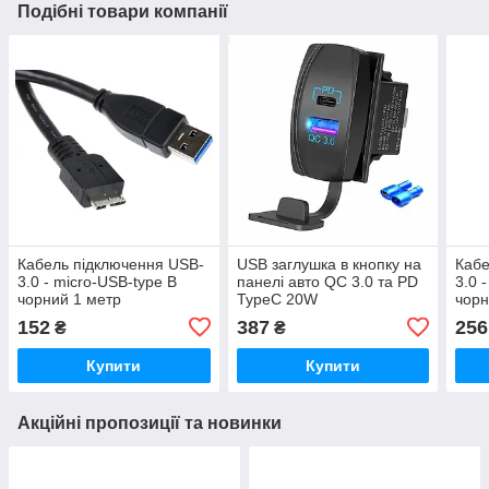
Подібні товари компанії
Кабель підключення USB-
USB заглушка в кнопку на
Кабе
3.0 - micro-USB-type B
панелі авто QC 3.0 та PD
3.0 
чорний 1 метр
TypeC 20W
чорн
152
387
256
₴
₴
Купити
Купити
Акційні пропозиції та новинки