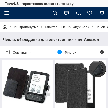
TovarUS - гарантована наявність товару
Ми пропонуємо
Електронні книги Onyx Boox
Чохли, 
Чохли, обкладинки для електронних книг Amazon
Сортування
0
Фільтри