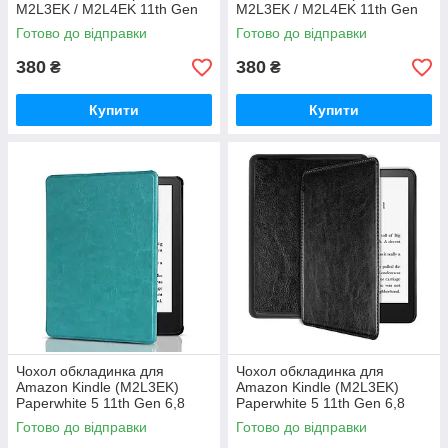
M2L3EK / M2L4EK​​​​​​​ 11th Gen
M2L3EK / M2L4EK​​​​​​​ 11th Gen
6,8 дюймів Автовключення/
6,8 дюймів Автовключення/
Готово до відправки
Готово до відправки
вимкнення
вимкнення
380
380
₴
₴
Купити
Купити
Чохол обкладинка для
Чохол обкладинка для
Amazon Kindle (M2L3EK)
Amazon Kindle (M2L3EK)
Paperwhite 5 11th Gen 6,8
Paperwhite 5 11th Gen 6,8
дюймів Під шкіру
дюймів Під шкіру
Готово до відправки
Готово до відправки