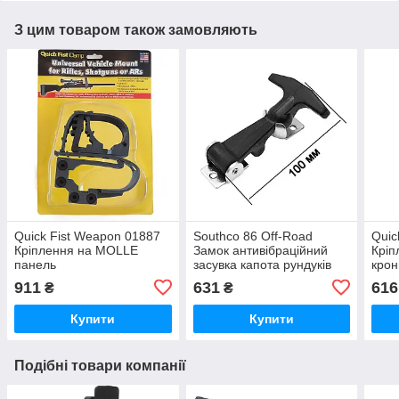
З цим товаром також замовляють
Quick Fist Weapon 01887
Southco 86 Off-Road
Quic
Кріплення на MOLLE
Замок антивібраційний
Кріп
панель
засувка капота рундуків
крон
гумова
911
631
616
₴
₴
Купити
Купити
Подібні товари компанії