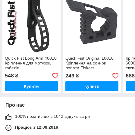
Quick Fist Long Arm 40010
Quick Fist Original 10010
Кріп
Кріплення для мотузок,
Кріплення на сокири
6006
кабелів
лопати Fiskars
експ
інши
548
249
688
₴
₴
Купити
Купити
Про нас
100% позитивних з 1042 відгуків за рік
Працює з 12.08.2016