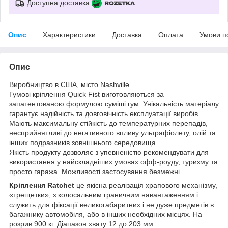
Доступна доставка
Опис
Характеристики
Доставка
Оплата
Умови п
Опис
Виробництво в США, місто Nashville.
Гумові кріплення Quick Fist виготовляються за
запатентованою формулою суміші гум. Унікальність матеріалу
гарантує надійність та довговічність експлуатації виробів.
Мають максимальну стійкість до температурних перепадів,
несприйнятливі до негативного впливу ультрафіолету, олій та
інших подразників зовнішнього середовища.
Якість продукту дозволяє з упевненістю рекомендувати для
використання у найскладніших умовах офф-роуду, туризму та
просто гаража. Можливості застосування безмежні.
Кріплення Ratchet
це якісна реалізація храпового механізму,
«трещетки», з колосальним граничним навантаженням і
служить для фіксації великогабаритних і не дуже предметів в
багажнику автомобіля, або в інших необхідних місцях. На
розрив 900 кг. Діапазон хвату 12 до 203 мм.