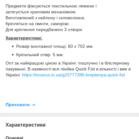
Предмети фіксуються текстильною лямкою і
затягується храповим механізмом.
Виготовлений з нейлону і скловолокна.
Кріпляться на гвинти, саморізи.
Для кріплення передбачено 3 отвори.
Характеристики:
Розмір монтажної площі: 60 х 702 мм.
Кріпильний отвір: 5 мм.
Опт за найкращою ціною в Україні: поштучно і в блістерному
пакуванні. В наявності вся лінійка Quick Fist в кількості і вже в
Україні:
https://tovarus.in.ua/g23777386-krepleniya-quick-fist
Приховати
Характеристики
Основні