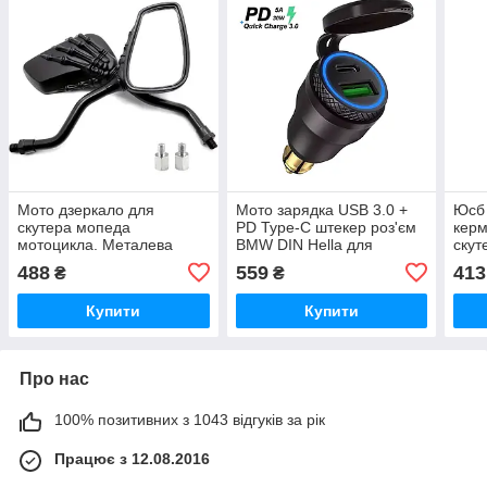
Мото дзеркало для
Мото зарядка USB 3.0 +
Юсб 
скутера мопеда
PD Type-C штекер роз'єм
керм
мотоцикла. Металева
BMW DIN Hella для
скут
ніжка
мотоцикла
488
559
413
₴
₴
Купити
Купити
Про нас
100% позитивних з 1043 відгуків за рік
Працює з 12.08.2016