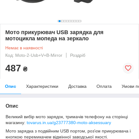
Мото прикурювач USB зарядка для
мотоцикла мопеда на зеркало
Немає в наявності
Код: Moto-2-Usb+V+B-Mirror
Роздріб
487
₴
Опис
Характеристики
Доставка
Оплата
Умови п
Опис
Великий вибір мото зарядок, тримачів телефону на сторінці
магазину:
tovarus.in.ua/g23777380-moto-aksessuary
Мото зарядка з подвійним USB портом, роз'єм прикурювача і
кнопкою перемикачем відмінної заводської якості.