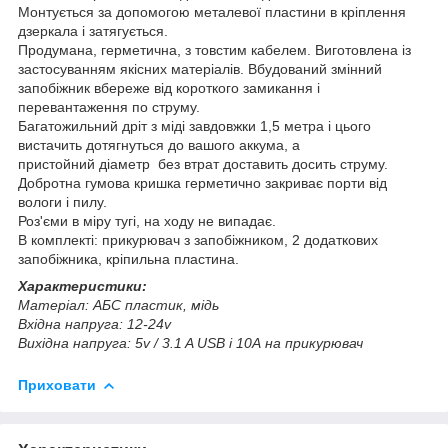
Монтується за допомогою металевої пластини в кріплення
дзеркала і затягується.
Продумана, герметична, з товстим кабелем. Виготовлена із
застосуванням якісних матеріалів. Вбудований змінний
запобіжник вбереже від короткого замикання і
перевантаження по струму.
Багатожильний дріт з міді завдовжки 1,5 метра і цього
вистачить дотягнуться до вашого аккума, а
пристойний діаметр без втрат доставить досить струму.
Добротна гумова кришка герметично закриває порти від
вологи і пилу.
Роз'єми в міру тугі, на ходу не випадає.
В комплекті: прикурювач з запобіжником, 2 додаткових
запобіжника, кріпильна пластина.
Характеристики:
Матеріал: АБС пластик, мідь
Вхідна напруга: 12-24v
Вихідна напруга: 5v / 3.1 A USB і 10А на прикурювач
Приховати