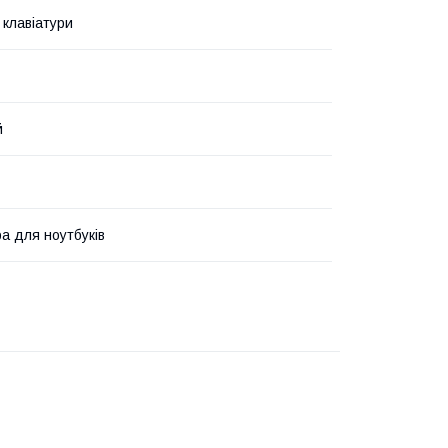
 клавіатури
й
ра для ноутбуків