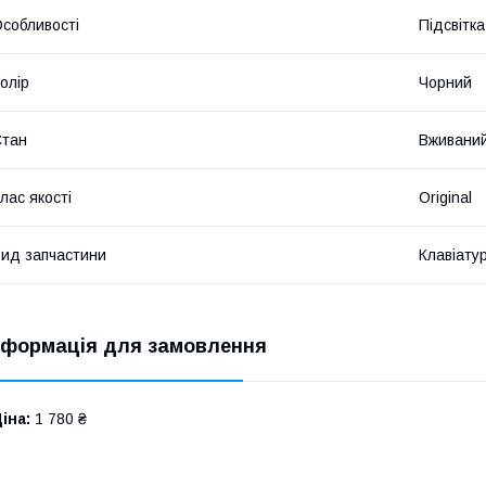
собливості
Підсвітка
олір
Чорний
Стан
Вживани
лас якості
Original
ид запчастини
Клавіату
нформація для замовлення
іна:
1 780 ₴