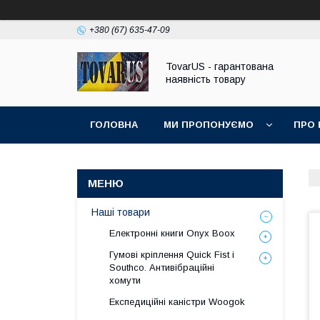
+380 (67) 635-47-09
TovarUS - гарантована
наявність товару
ГОЛОВНА
МИ ПРОПОНУЄМО
ПРО 
Наші товари
Електронні книги Onyx Boox
Гумові кріплення Quick Fist і
Southco. Антивібраційні
хомути
Експедиційні каністри Woogok