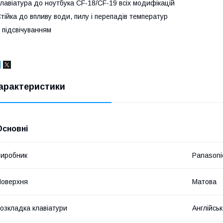
лавіатура до ноутбука CF-18/CF-19 всіх модифікацій
тійка до впливу води, пилу і перепадів температур
 підсвічуванням
арактеристики
Основні
иробник
Panasoni
оверхня
Матова
озкладка клавіатури
Англійськ