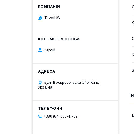
О
TovarUS
К
Сергій
К
В
вул. Воскресенська 14е, Київ,
Україна
І
Ц
+380 (67) 635-47-09