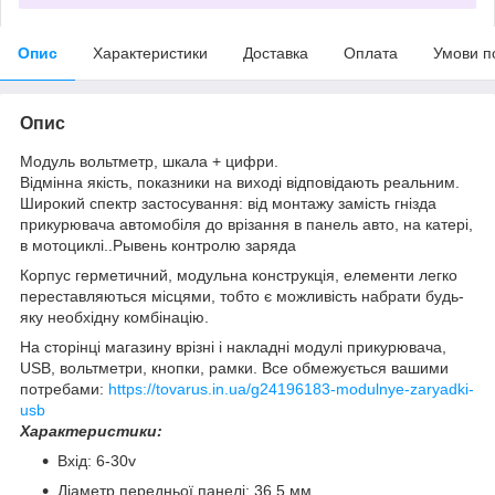
Опис
Характеристики
Доставка
Оплата
Умови п
Опис
Модуль вольтметр, шкала + цифри.
Відмінна якість, показники на виході відповідають реальним.
Широкий спектр застосування: від монтажу замість гнізда
прикурювача автомобіля до врізання в панель авто, на катері,
в мотоциклі..Рывень контролю заряда
Корпус герметичний, модульна конструкція, елементи легко
переставляються місцями, тобто є можливість набрати будь-
яку необхідну комбінацію.
На сторінці магазину врізні і накладні модулі прикурювача,
USB, вольтметри, кнопки, рамки. Все обмежується вашими
потребами:
https://tovarus.in.ua/g24196183-modulnye-zaryadki-
usb
Характеристики:
Вхід: 6-30v
Діаметр передньої панелі: 36,5 мм