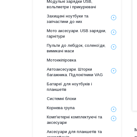
Модульні зарядки USB,
вольтметри і прикурювачі
Захищені ноутбуки та
запчастини до них
Мото аксесуари. USB зарядки,
гарнітури
Пульти до лебідок, соленоїди,
вимикачі маси
Мотоекіпіровка
Автоаксесуари. Шторки
багажника. Підлокітники VAG
Батареї для ноутбуків і
планшетів
Системні блоки
Корнева група
Комп'ютерні комплектуючі та
аксесуари
М
Аксесуари для планшетів та