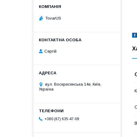
TovarUS
Х
Сергій
вул. Воскресенська 14е, Київ,
Україна
К
+380 (67) 635-47-09
В