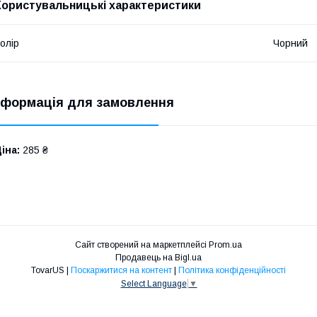
Користувальницькі характеристики
олір
Чорний
нформація для замовлення
іна:
285 ₴
Сайт створений на маркетплейсі
Prom.ua
Продавець на Bigl.ua
TovarUS |
Поскаржитися на контент
|
Політика конфіденційності
Select Language
▼