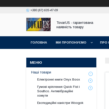
+380 (67) 635-47-09
TovarUS - гарантована
наявність товару
ГОЛОВНА
МИ ПРОПОНУЄМО
ПРО 
Наші товари
Електронні книги Onyx Boox
Гумові кріплення Quick Fist і
Southco. Антивібраційні
хомути
Експедиційні каністри Woogok