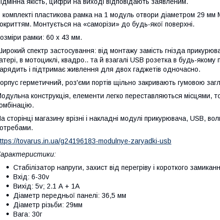
ідмінна якість, цифри на виході відповідають заявленим.
 комплекті пластикова рамка на 1 модуль отвори діаметром 29 мм 
окриттям. Монтується на «саморізи» до будь-якої поверхні.
озміри рамки: 60 х 43 мм.
ирокий спектр застосування: від монтажу замість гнізда прикурюва
атері, в мотоциклі, квадро.. та й взагалі USB розетка в будь-якому
арядить і підтримає живлення для двох гаджетів одночасно.
орпус герметичний, роз'єми портів щільно закривають гумовою заг
одульна конструкція, елементи легко переставляються місцями, то
омбінацію.
а сторінці магазину врізні і накладні модулі прикурювача, USB, в
отребами.
ttps://tovarus.in.ua/g24196183-modulnye-zaryadki-usb
Характеристики:
Стабілізатор напруги, захист від перегріву і короткого замикан
Вхід: 6-30v
Вихід: 5v; 2.1 А + 1А
Діаметр передньої панелі: 36,5 мм
Діаметр різьби: 29мм
Вага: 30г