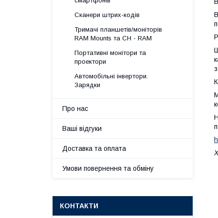
смартфонів
В
В
Сканери штрих-кодів
п
Тримачі планшетів/моніторів
Р
RAM Mounts та CH - RAM
Ш
Портативні монітори та
к
проектори
з
Автомобільні інвертори.
К
Зарядки
М
к
Про нас
Н
п
Ваші відгуки
h
Доставка та оплата
Умови повернення та обміну
КОНТАКТИ