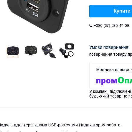
Купити
+380 (67) 635-47-09
повернення товару п
У компанії підключені
будь-який товар не п
одуль адаптер з двома USB-роз'ємами і індикатором роботи.