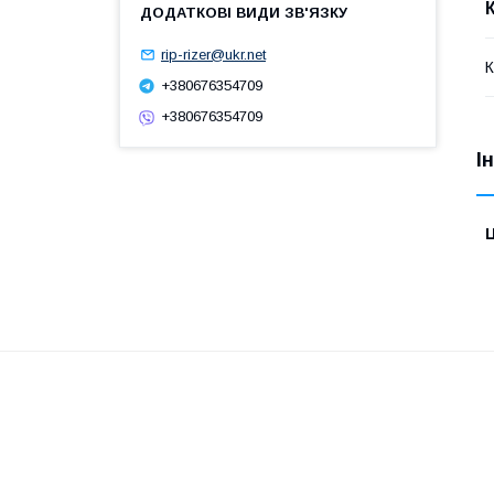
rip-rizer@ukr.net
К
+380676354709
+380676354709
І
Ц