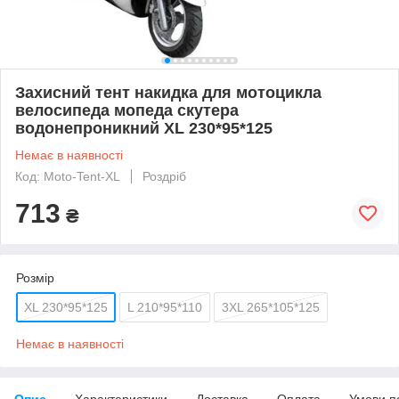
Захисний тент накидка для мотоцикла
велосипеда мопеда скутера
водонепроникний XL 230*95*125
Немає в наявності
Код: Moto-Tent-XL
Роздріб
713
₴
Розмір
XL 230*95*125
L 210*95*110
3XL 265*105*125
Немає в наявності
Опис
Характеристики
Доставка
Оплата
Умови п