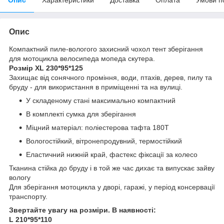
Опис
Компактний пиле-вологого захисний чохол тент зберігання
для мотоцикла велосипеда мопеда скутера.
Розмір XL 230*95*125
Захищає від сонячного проміння, води, птахів, дерев, пилу та
бруду - для використання в приміщенні та на вулиці.
У складеному стані максимально компактний
В комплекті сумка для зберігання
Міцний матеріал: поліестерова тафта 180T
Вологостійкий, вітронепродувний, термостійкий
Еластичний нижній край, фастекс фіксації за колесо
Тканина стійка до бруду і в той же час дихає та випускає зайву
вологу
Для зберігання мотоцикла у дворі, гаражі, у період консервації
транспорту.
Звертайте увагу на розміри. В наявності:
L 210*95*110