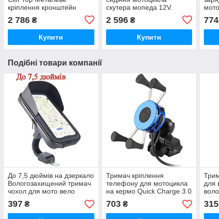
кріплення кронштейн
скутера мопеда 12V.
мото
телефону на кермо
Підігрів сидіння мото
воль
2 786
2 596
774
₴
₴
мотоцикла
вим
Купити
Купити
Подібні товари компанії
До 7,5 дюймів на дзеркало
Тримач кріплення
Трим
Вологозахищений тримач
телефону для мотоцикла
для 
чохол для мото вело
на кермо Quick Charge 3.0
воло
Універсальне
дюйм
397
703
315
₴
₴