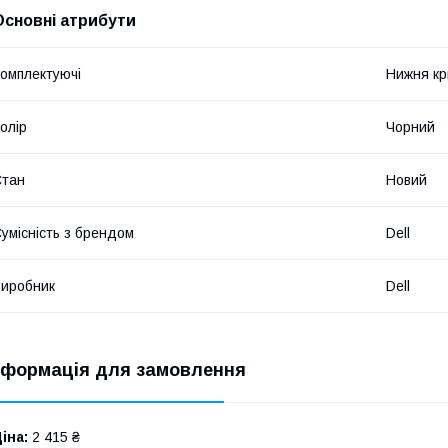
Основні атрибути
омплектуючі
Нижня кр
олір
Чорний
Стан
Новий
умісність з брендом
Dell
иробник
Dell
нформація для замовлення
іна:
2 415 ₴