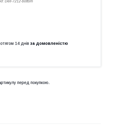
од:
Dell-7212-bottom
ротягом 14 днів
за домовленістю
ртикулу перед покупкою.