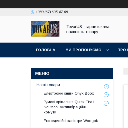
+380 (67) 635-47-09
TovarUS - гарантована
наявність товару
ГОЛОВНА
МИ ПРОПОНУЄМО
ПРО 
Наші товари
Електронні книги Onyx Boox
Гумові кріплення Quick Fist і
Southco. Антивібраційні
хомути
Експедиційні каністри Woogok