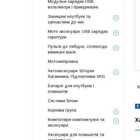
Модульні зарядки USB,
вольтметри і прикурювачі
Захищені ноутбуки та
запчастини до них
Мото аксесуари. USB зарядки,
гарнітури
Пульти до лебідок, соленоїди,
вимикачі маси
Мотоекіпіровка
Автоаксесуари. Шторки
багажника. Підлокітники VAG
Батареї для ноутбуків і
К
планшетів
Системні блоки
Корнева група
Х
Комп'ютерні комплектуючі та
аксесуари
Аксесуари для планшетів та