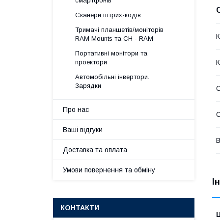
смартфонів
Сканери штрих-кодів
Тримачі планшетів/моніторів
К
RAM Mounts та CH - RAM
Портативні монітори та
проектори
К
Автомобільні інвертори.
Зарядки
Про нас
С
Ваші відгуки
В
Доставка та оплата
Умови повернення та обміну
І
КОНТАКТИ
Ц