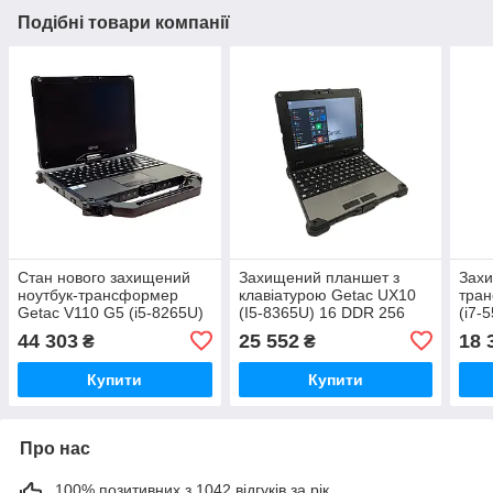
Подібні товари компанії
Стан нового захищений
Захищений планшет з
Захи
ноутбук-трансформер
клавіатурою Getac UX10
тран
Getac V110 G5 (i5-8265U)
(I5-8365U) 16 DDR 256
(i7-
32 GB DDR4, 512 GB SSD,
SSD
44 303
25 552
18 
₴
₴
FullHD IPS
Купити
Купити
Про нас
100% позитивних з 1042 відгуків за рік