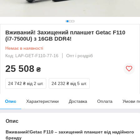
Вживаний! Захищений планшет Getac F110
(i7-7500U) з 16GB DDR4!
Немає в наявності
Код: LAP-GET-F110-77-16
Опт і роздріб
25 508
₴
24 742 ₴
від 2 шт.
24 232 ₴
від 5 шт.
Опис
Характеристики
Доставка
Оплата
Умови п
Опис
Вживаний!Getac F110 – захищений планшет від надійного
бренду