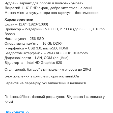
Чудовий варіант для роботи в польових умовах
Яскравий 11.6" FHD екран, добре читається на сонці
Можна міняти акумулятори «на гарячу» – без вимкнення
Характеристики
Екран – 11.6" (1920×1080)
Процесор – 2-ядерний i7-7500U, 2.7 ГГц (до 3.5 ГГц в Turbo
Boost)
Накопичувач – 256 SSD
Оперативна пам’ять – 16 Gb DDR4
Інтерфейси – USB 3.0, microSD, HDMI
Бездротові інтерфейси – Wi-Fi AC 5GHz, Bluetooth
Додаткові порти – LAN, COM (опційно)
Відеокарта – Intel HD Graphics 620
Стан гарний, батареї з мінімальним зносом до 20%!
Блок живлення в комплекті, оригінальний,б\в
Гарантія на перевірку, усі запчастини в наявності
Готівковий/безготівковий розрахунок. Відправка і самовивіз у
Києві
Приховати