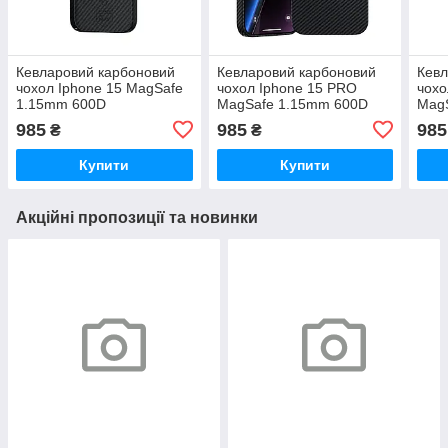
Кевларовий карбоновий
Кевларовий карбоновий
Кевл
чохол Iphone 15 MagSafe
чохол Iphone 15 PRO
чохо
1.15mm 600D
MagSafe 1.15mm 600D
Mag
985
985
985
₴
₴
Купити
Купити
Акційні пропозиції та новинки