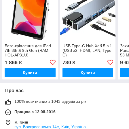
База-кріплення для iPad
USB Type-C Hub Хаб 5 в 1
Захи
7th 8th & 9th Gen (RAM-
(USB x2, HDMI, LAN, Type-
Pana
HOL-AP31U)
C)
53 M
1 866
730
9 6
₴
₴
Купити
Купити
Про нас
100% позитивних з 1043 відгуків за рік
Працює з 12.08.2016
м. Київ
вул. Воскресенська 14е, Київ, Україна