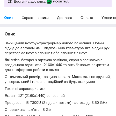
Доступна доставка
Опис
Характеристики
Доставка
Оплата
Умови п
Опис
Захищений ноутбук-трасформер нового покоління. Новий
підхід до ергономіки- швидкознімна клавіатура яка в один рух
перетворює ноут в планшет або планшет в ноут
Дві літієві батареї з гарячою заміною, екран з вражаючою
роздільною здатністю- 2160x1440 та антибліковим покриттям
для комфортної роботи в полях
Оптимальний розмір, товщина та вага. Максимально зручний,
універсальний і головне- надійний за будь-яких умов
Технічні характеристики
Екран - 12" (2160x1440) сенсорний
Процесор - i5-7300U (2 ядра 4 потоки) частота до 3.50 GHz
Оперативна пам'ять - 8 Gb