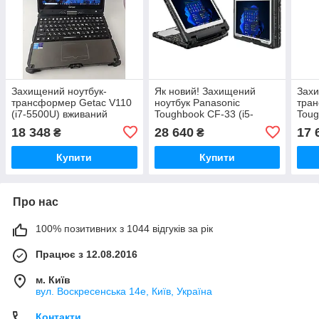
Захищений ноутбук-
Як новий! Захищений
Захи
трансформер Getac V110
ноутбук Panasonic
тран
(i7-5500U) вживаний
Toughbook CF-33 (i5-
Toug
7200U) сенсорний б/в
6Y57
18 348
28 640
17 
₴
₴
Купити
Купити
Про нас
100% позитивних з 1044 відгуків за рік
Працює з 12.08.2016
м. Київ
вул. Воскресенська 14е, Київ, Україна
Контакти