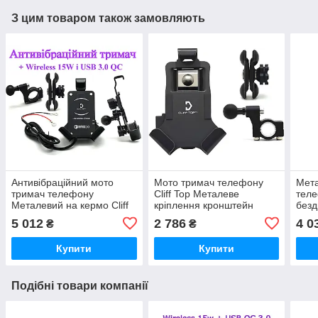
З цим товаром також замовляють
Антивібраційний мото
Мото тримач телефону
Мета
тримач телефону
Cliff Top Металеве
теле
Металевий на кермо Cliff
кріплення кронштейн
безд
Top Wireless 15W + USB
телефону на кермо
15w+
5 012
2 786
4 0
₴
₴
мотоцикла
мот
Купити
Купити
Подібні товари компанії