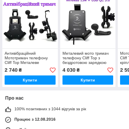
Антивібраційний
Металевий мото тримач
Мот
Мототримач телефону
телефону Cliff Top з
Clif
Cliff Top Металеве
бездротовою зарядкою
кріп
кріплення кронштейн
15w+USB в дзеркало
теле
2 740
4 030
2 5
₴
₴
телефону на дзеркало
мотоцикла
мот
мотоцикла
Купити
Купити
Про нас
100% позитивних з 1044 відгуків за рік
Працює з 12.08.2016