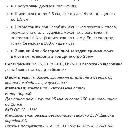
Прогумовані дюймові кулі (25мм)
Ширина хвата до 9.5 см, висота до 19 см і товщиною
до 1,5 см
Ніяких тонких лап і слабких місць: композитний сплав,
нержавіюча сталь, суцільна механіка в регулюванні
положень і фіксації пристрою на ньому. Лише хардкор,
тільки безумовна 100% надійність!
Знявши блок безпровідної зарядки тримач може
вмістити телефони з товщиною до 25мм
Сертифікація RoHS, CE & FCC, USB-IF. Розроблено відповідно
до найвищих стандартів безпеки.
В комплекті:
тримач, кріплення пластина в дзеркало,
кріплення з'єднувач, ущільнювачі
Матеріал:
композит і нержавіюча сталь
Колір: Чорний
Для пристроїв: ширина 95 мм, висота 190 мм, товщиною
до 15 мм
Вхід DC 12 - 36V
Максимальний режим бездротової зарядки 15W Швидка
зарядка 3.0
Вихідна потужність USB QC 3.0: 5V/3А, 9V/2А, 12V/1,5А