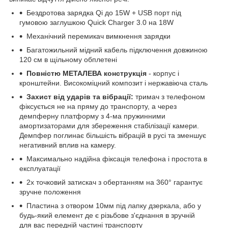
Бездротова зарядка Qi до 15W + USB порт під
гумовою заглушкою Quick Charger 3.0 на 18W
Механічний перемикач вимкнення зарядки
Багатожильний мідний кабель підключення довжиною
120 см в щільному обплетені
Повністю МЕТАЛЕВА конструкція
- корпус і
кронштейни. Високоміцний композит і нержавіюча сталь
Захист від ударів та вібрації:
тримач з телефоном
фіксується не на пряму до транспорту, а через
демпферну платформу з 4-ма пружинними
амортизаторами для збереження стабілізації камери.
Демпфер поглинає більшість вібрацій в русі та зменшує
негативний вплив на камеру.
Максимально надійна фіксація телефона і простота в
експлуатації
2х точковий затискач з обертанням на 360° гарантує
зручне положення
Пластина з отвором 10мм під лапку дзеркала, або у
будь-який елемент де є різьбове з'єднання в зручній
для вас передній частині транспорту