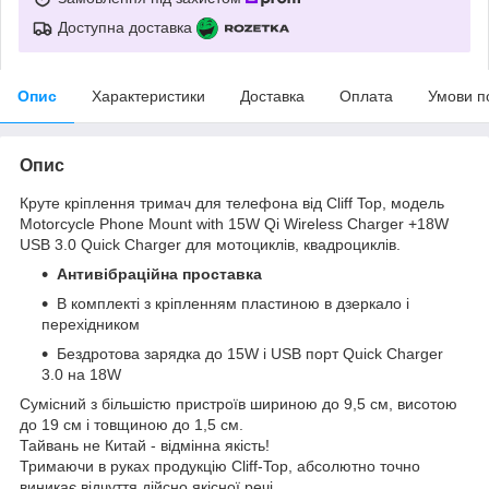
Доступна доставка
Опис
Характеристики
Доставка
Оплата
Умови п
Опис
Круте кріплення тримач для телефона від Cliff Top, модель
Motorcycle Phone Mount with 15W Qi Wireless Charger +18W
USB 3.0 Quick Charger для мотоциклів, квадроциклів.
Антивібраційна проставка
В комплекті з кріпленням пластиною в дзеркало і
перехідником
Бездротова зарядка до 15W і USB порт Quick Charger
3.0 на 18W
Сумісний з більшістю пристроїв шириною до 9,5 см, висотою
до 19 см і товщиною до 1,5 см.
Тайвань не Китай - відмінна якість!
Тримаючи в руках продукцію Cliff-Top, абсолютно точно
виникає відчуття дійсно якісної речі.