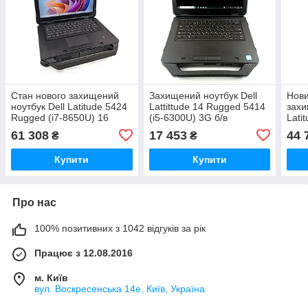
Стан нового захищений
Захищений ноутбук Dell
Нови
ноутбук Dell Latitude 5424
Lattittude 14 Rugged 5414
захи
Rugged (i7-8650U) 16
(i5-6300U) 3G б/в
Lati
DDR4 512 SSD Radeon
835
61 308
17 453
44 
₴
₴
RX540
Купити
Купити
Про нас
100% позитивних з 1042 відгуків за рік
Працює з 12.08.2016
м. Київ
вул. Воскресенська 14е, Київ, Україна