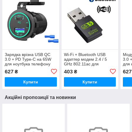
Зарядка врізна USB QC
Wi-Fi + Bluetooth USB
Мод
3.0 + PD Type-C на 65W
адаптер модем 2.4 / 5
3.0 
для ноутбука телефону
GHz 802.11ac для
для 
від 12-24 вольт
ноутбуку планшету ПК
від 
627
403
627
₴
₴
Купити
Купити
Акційні пропозиції та новинки