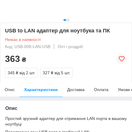
USB to LAN адаптер для ноутбука та ПК
Немає в наявності
Код: USB-008-LAN-USB
Опт і роздріб
363
₴
345 ₴
від 2 шт.
327 ₴
від 5 шт.
Опис
Характеристики
Доставка
Оплата
Умови 
Опис
Простий зручний адаптер для отримання LAN порта в вашому
ноутбуці
Перетворює ваш USB порт в гігабітний LAN