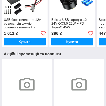
USB блок живлення 12v
Врізна USB зарядка 12-
Вріз
розетки від акумів
24V QC3.0 22W + PD
порт
сонячних панелей з
Type-C 45W
з во
роз'ємом Anderson
акум
1 611
396
447
₴
₴
Купити
Купити
Акційні пропозиції та новинки