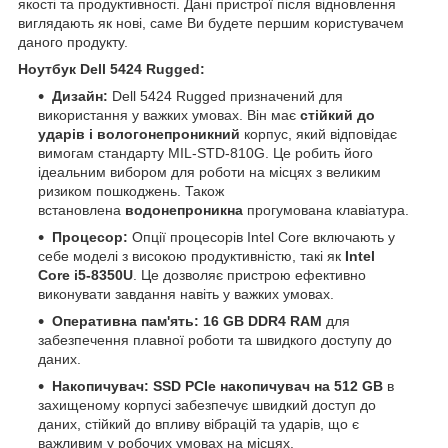
якості та продуктивності. Дані пристрої після відновлення
виглядають як нові, саме Ви будете першим користувачем
даного продукту.
Ноутбук Dell 5424 Rugged:
Дизайн:
Dell 5424 Rugged призначений для
використання у важких умовах. Він має
стійкий до
ударів і вологонепроникний
корпус, який відповідає
вимогам стандарту MIL-STD-810G. Це робить його
ідеальним вибором для роботи на місцях з великим
ризиком пошкоджень. Також
встановлена
водонепроникна
прогумована клавіатура.
Процесор:
Опції процесорів Intel Core включають у
себе моделі з високою продуктивністю, такі як
Intel
Core i5-8350U
. Це дозволяє пристрою ефективно
виконувати завдання навіть у важких умовах.
Оперативна пам'ять: 16 GB DDR4 RAM
для
забезпечення плавної роботи та швидкого доступу до
даних.
Накопичувач: SSD PCIe накопичувач на 512 GB
в
захищеному корпусі забезпечує швидкий доступ до
даних, стійкий до впливу вібрацій та ударів, що є
важливим у робочих умовах на місцях.