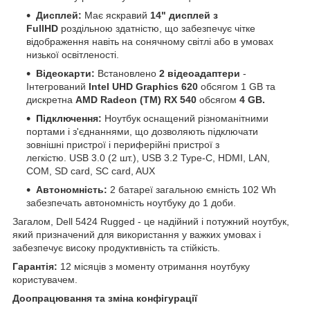
Дисплей:
Має яскравий
14" дисплей з
FullHD
роздільною здатністю, що забезпечує чітке
відображення навіть на сонячному світлі або в умовах
низької освітленості.
Відеокарти:
Встановлено
2 відеоадаптери
-
Інтегрований
Intel UHD Graphics 620
обсягом 1 GB та
дискретна
AMD Radeon (TM) RX 540
обсягом
4 GB.
Підключення:
Ноутбук оснащений різноманітними
портами і з'єднаннями, що дозволяють підключати
зовнішні пристрої і периферійні пристрої з
легкістю. USB 3.0 (2 шт.), USB 3.2 Type-C, HDMI, LAN,
COM, SD card, SC card, AUX
Автономність:
2 батареї загальною ємність 102 Wh
забезпечать автономність ноутбуку до 1 доби.
Загалом, Dell 5424 Rugged - це надійний і потужний ноутбук,
який призначений для використання у важких умовах і
забезпечує високу продуктивність та стійкість.
Гарантія:
12 місяців з моменту отримання ноутбуку
користувачем.
Доопрацювання та зміна конфігурації