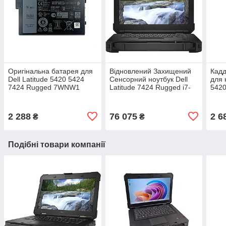
Оригінальна батарея для
Відновлений Захищений
Кадд
Dell Latitude 5420 5424
Сенсорний ноутбук Dell
для 
7424 Rugged 7WNW1
Latitude 7424 Rugged i7-
5420
нова
8650U Refubrished
нов
2 288
76 075
2 6
₴
₴
Подібні товари компанії