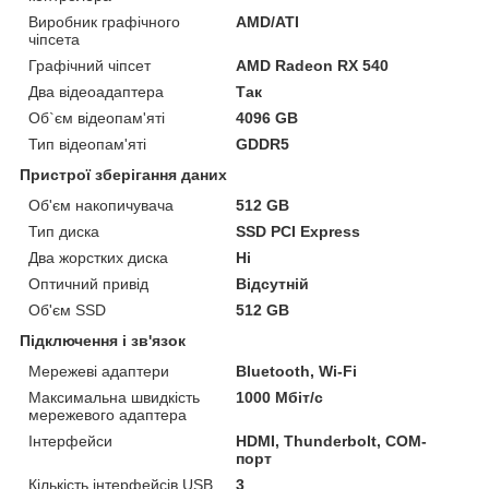
Виробник графічного
AMD/ATI
чіпсета
Графічний чіпсет
AMD Radeon RX 540
Два відеоадаптера
Так
Об`єм відеопам'яті
4096 GB
Тип відеопам'яті
GDDR5
Пристрої зберігання даних
Об'єм накопичувача
512 GB
Тип диска
SSD PCI Express
Два жорстких диска
Ні
Оптичний привід
Відсутній
Об'єм SSD
512 GB
Підключення і зв'язок
Мережеві адаптери
Bluetooth, Wi-Fi
Максимальна швидкість
1000 Мбіт/с
мережевого адаптера
Інтерфейси
HDMI, Thunderbolt, COM-
порт
Кількість інтерфейсів USB
3