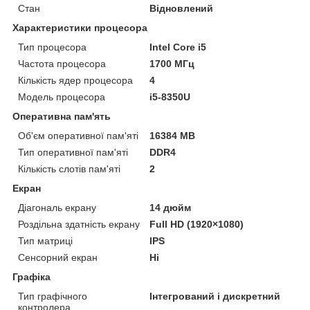
Стан
Відновлений
Характеристики процесора
Тип процесора
Intel Core i5
Частота процесора
1700 МГц
Кількість ядер процесора
4
Модель процесора
i5-8350U
Оперативна пам'ять
Об'єм оперативної пам'яті
16384 MB
Тип оперативної пам'яті
DDR4
Кількість слотів пам'яті
2
Екран
Діагональ екрану
14 дюйм
Роздільна здатність екрану
Full HD (1920×1080)
Тип матриці
IPS
Сенсорний екран
Ні
Графіка
Тип графічного
Інтегрований і дискретний
контролера