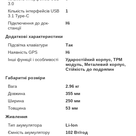
3.0
Кількість інтерфейсів USB
1
3.1 Type-C
Підключення до док-
Ні
станції
Додаткові характеристики
Підсвітка клавіатури
Так
Наявність GPS
Ні
Інші функції і особливості
Ударостійкий корпус, TPM
модуль, Металевий корпус,
Стійкість до подряпин
Габаритні розміри
Вага
2.96 кг
Довжина
355 мм
Ширина
250 мм
Товщина
53 мм
Живлення
Тип акумулятора
Li-Ion
Ємність акумулятору
102 Вт/год