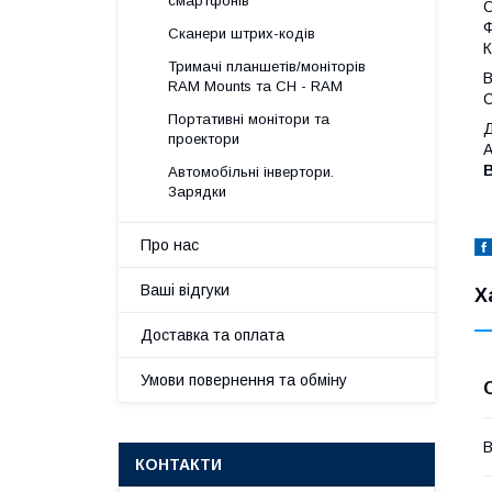
смартфонів
О
Ф
Сканери штрих-кодів
К
Тримачі планшетів/моніторів
В
RAM Mounts та CH - RAM
С
Портативні монітори та
Д
проектори
А
Автомобільні інвертори.
Зарядки
Про нас
Ваші відгуки
Х
Доставка та оплата
Умови повернення та обміну
В
КОНТАКТИ