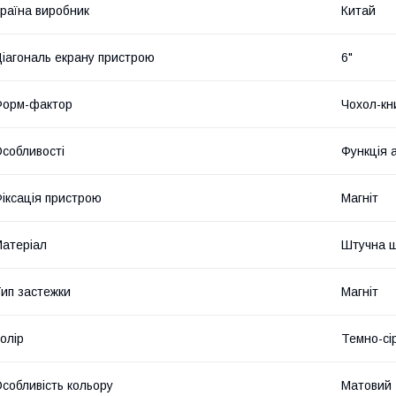
раїна виробник
Китай
іагональ екрану пристрою
6"
Форм-фактор
Чохол-кн
собливості
Функція 
іксація пристрою
Магніт
атеріал
Штучна ш
ип застежки
Магніт
олір
Темно-сі
собливість кольору
Матовий