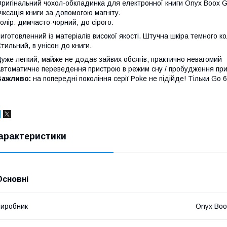
ригінальний чохол-обкладинка для електронної книги Onyx Boox Go
іксація книги за допомогою магніту.
олір: димчасто-чорний, до сірого.
иготовленний із матеріалів високої якості. Штучна шкіра темного к
тильний, в унісон до книги.
уже легкий, майже не додає зайвих обсягів, практично невагомий
втоматичне переведення пристрою в режим сну / пробудження при 
Важливо:
на попередні покоління серії Poke не підійде! Тільки Go 6 
арактеристики
Основні
иробник
Onyx Boo