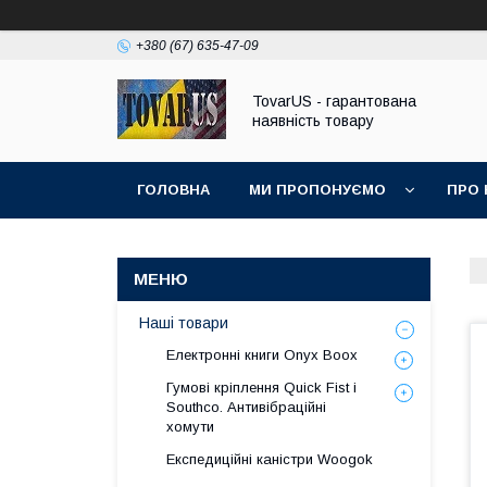
+380 (67) 635-47-09
TovarUS - гарантована
наявність товару
ГОЛОВНА
МИ ПРОПОНУЄМО
ПРО 
Наші товари
Електронні книги Onyx Boox
Гумові кріплення Quick Fist і
Southco. Антивібраційні
хомути
Експедиційні каністри Woogok