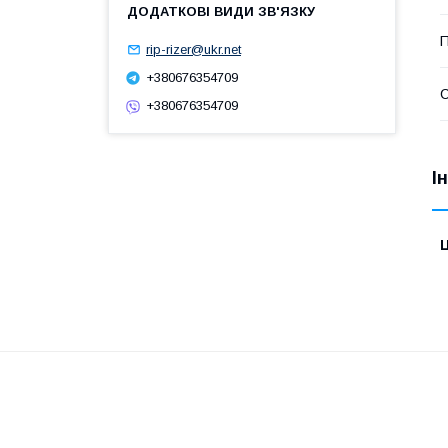
П
rip-rizer@ukr.net
+380676354709
+380676354709
І
Ц