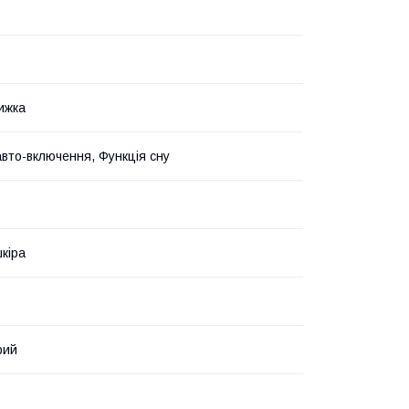
ижка
авто-включення, Функція сну
кіра
рий