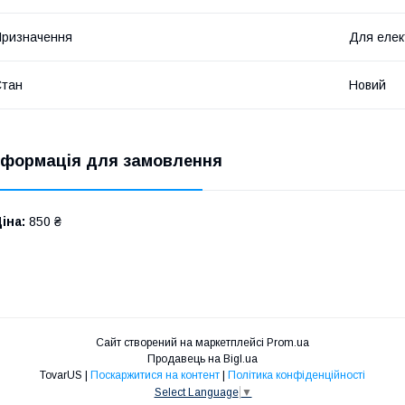
ризначення
Для елек
Стан
Новий
нформація для замовлення
іна:
850 ₴
Сайт створений на маркетплейсі
Prom.ua
Продавець на Bigl.ua
TovarUS |
Поскаржитися на контент
|
Політика конфіденційності
Select Language
▼