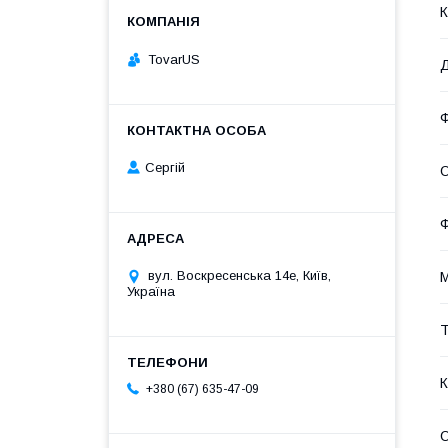
К
TovarUS
Д
Сергій
О
Ф
вул. Воскресенська 14е, Київ,
М
Україна
Т
К
+380 (67) 635-47-09
О