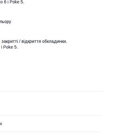
 6 і Poke 5.
ольору
закритті / відкриття обкладинки.
і Poke 5.
x