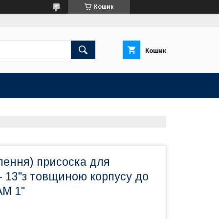
Кошик
Кошик
лення) присоска для
- 13"з товщиною корпусу до
AM 1"