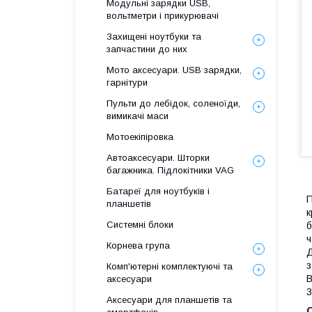
Модульні зарядки USB,
вольтметри і прикурювачі
Захищені ноутбуки та
запчастини до них
Мото аксесуари. USB зарядки,
гарнітури
Пульти до лебідок, соленоїди,
вимикачі маси
Мотоекіпіровка
Автоаксесуари. Шторки
багажника. Підлокітники VAG
Батареї для ноутбуків і
П
планшетів
к
Системні блоки
б
ч
Корнева група
Д
з
Комп'ютерні комплектуючі та
В
аксесуари
3
Аксесуари для планшетів та