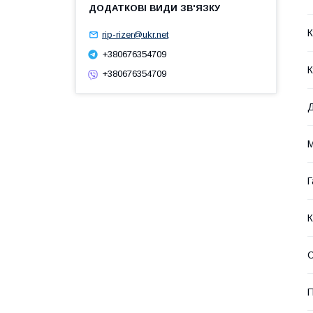
К
rip-rizer@ukr.net
+380676354709
К
+380676354709
Д
М
Г
К
П