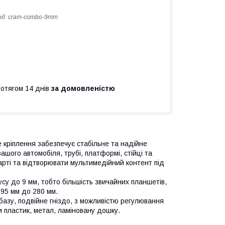
од:
cram-combo-9mm
ротягом 14 днів
за домовленістю
кріплення забезпечує стабільне та надійне
ашого автомобіля, трубі, платформі, стійці та
карті та відтворювати мультимедійний контент під
су до 9 мм, тобто більшість звичайних планшетів,
 195 мм до 280 мм.
базу, подвійне гніздо, з можливістю регулювання
чи пластик, метал, ламіновану дошку.