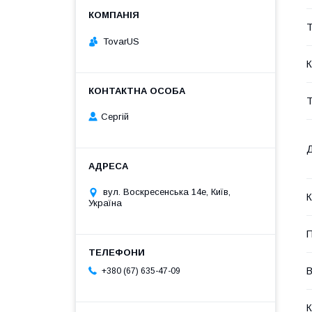
Т
TovarUS
К
Т
Сергій
Д
вул. Воскресенська 14е, Київ,
К
Україна
П
В
+380 (67) 635-47-09
К