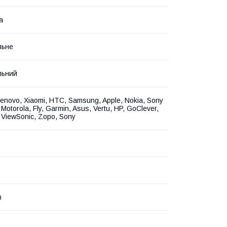
а
льне
льний
enovo, Xiaomi, HTC, Samsung, Apple, Nokia, Sony
 Motorola, Fly, Garmin, Asus, Vertu, HP, GoClever,
, ViewSonic, Zopo, Sony
n