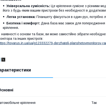
Універсальна сумісність:
Це кріплення сумісне з різними м
його з будь-яким вашим пристроєм без необхідності в додаткови
Легка установка:
Планшету фіксується в один рух, потрібно л
Безпека і комфорт:
Дана база має замок для попередження м
кріплення.
 наявності є основи та бази, ви може самостійно зібрати необхід
онітора та інших пристроїв:
ttps://tovarus.in.ua/ua/g123332279-derzhateli-planshetovmonitorov-r
арактеристики
Основні
втомобільне кріплення
Так