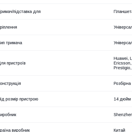
римач/підставка для
Планшет
ріплення
Універса
ип тримача
Універса
Huawei, L
ля пристроїв
Ericsson,
Prestigio
онструкція
Розбірна
ід розмір пристрою
14 дюйм
иробник
Shenzhe
раїна виробник
Китай