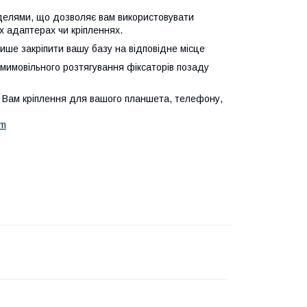
оделями, що дозволяє вам використовувати
х адаптерах чи кріпленнях.
ише закріпити вашу базу на відповідне місце
имовільного розтягування фіксаторів позаду
не Вам кріплення для вашого планшета, телефону,
am