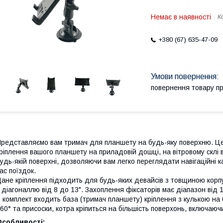
Немає в наявності
К
+380 (67) 635-47-09
повернення товару п
редставляємо вам тримач для планшету на будь-яку поверхню. Це 
ріплення вашого планшету на приладовій дошці, на вітровому склі в
удь-якій поверхні, дозволяючи вам легко переглядати навігаційні 
ас поїздок.
ане кріплення підходить для будь-яких девайсів з товщиною корпу
 діагоналлю від 8 до 13". Захоплення фіксаторів має діапазон від
 комплект входить база (тримач планшету) кріплення з кулькою на 
60° та присоски, котра кріпиться на більшість поверхонь, включаю
Особливості: