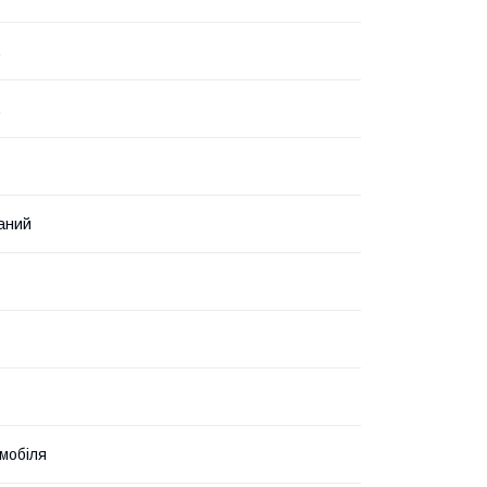
.
.
аний
мобіля