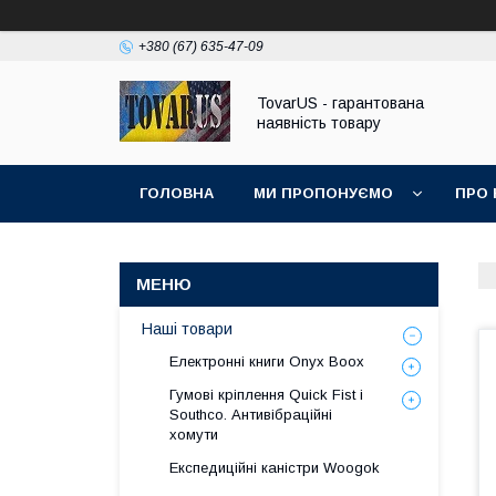
+380 (67) 635-47-09
TovarUS - гарантована
наявність товару
ГОЛОВНА
МИ ПРОПОНУЄМО
ПРО 
Наші товари
Електронні книги Onyx Boox
Гумові кріплення Quick Fist і
Southco. Антивібраційні
хомути
Експедиційні каністри Woogok