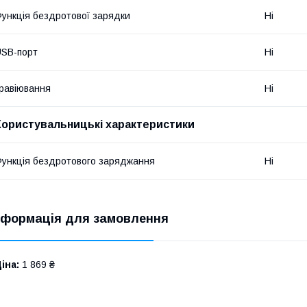
ункція бездротової зарядки
Ні
SB-порт
Ні
равіювання
Ні
Користувальницькі характеристики
ункція бездротового заряджання
Ні
нформація для замовлення
іна:
1 869 ₴