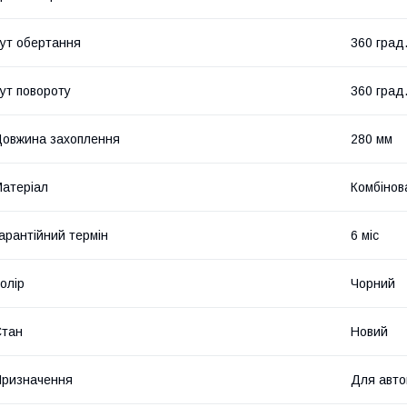
ут обертання
360 град
ут повороту
360 град
овжина захоплення
280 мм
атеріал
Комбінов
арантійний термін
6 міс
олір
Чорний
Стан
Новий
ризначення
Для авто