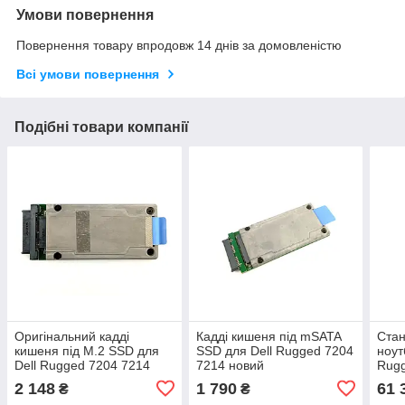
Умови повернення
Повернення товару впродовж 14 днів за домовленістю
Всі умови повернення
Подібні товари компанії
Оригінальний кадді
Кадді кишеня під mSATA
Стан
кишеня під M.2 SSD для
SSD для Dell Rugged 7204
ноут
Dell Rugged 7204 7214
7214 новий
Rugg
DDR
2 148
1 790
61 
₴
₴
RX5