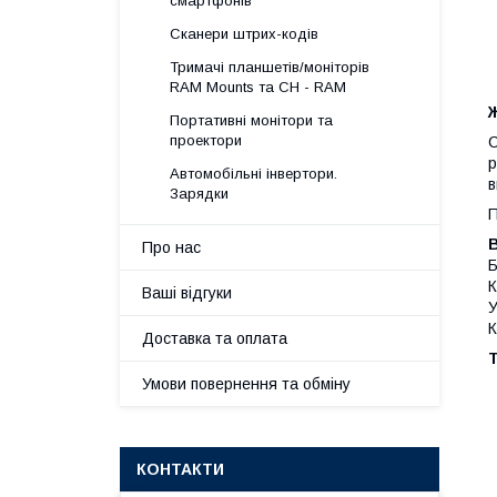
смартфонів
Сканери штрих-кодів
Тримачі планшетів/моніторів
RAM Mounts та CH - RAM
Ж
Портативні монітори та
проектори
С
р
Автомобільні інвертори.
в
Зарядки
П
В
Про нас
Б
К
Ваші відгуки
У
Доставка та оплата
Т
Умови повернення та обміну
КОНТАКТИ