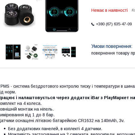
Немає в наявності
К
+380 (67) 635-47-09
повернення товару п
PMS - система бездротового контролю тиску і температури в шина
ід норм.
рацює і налаштовується через додаток iBar з PlayМаркет н
омплект на 4 колеса.
овнішній монтаж на ніпель.
имірювання від 1 до 8 бар.
атчики оснащені літієвою батарейкою CR1632 на 140mAh, 3v.
Без додаткових панелей, в коплекті 4 датчики.
Можливість застосування на 2 самоката, велосипеди, мотоцик