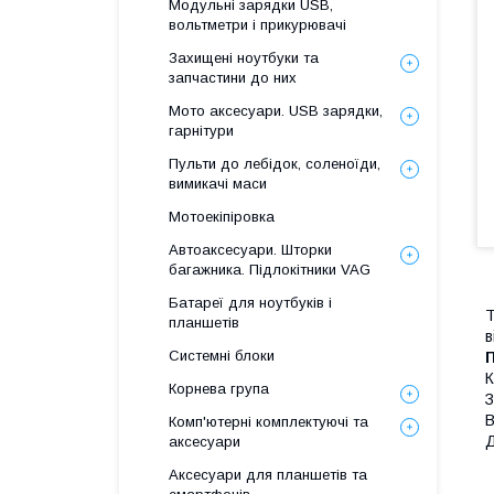
Модульні зарядки USB,
вольтметри і прикурювачі
Захищені ноутбуки та
запчастини до них
Мото аксесуари. USB зарядки,
гарнітури
Пульти до лебідок, соленоїди,
вимикачі маси
Мотоекіпіровка
Автоаксесуари. Шторки
багажника. Підлокітники VAG
Батареї для ноутбуків і
T
планшетів
в
Системні блоки
П
К
Корнева група
З
В
Комп'ютерні комплектуючі та
Д
аксесуари
Аксесуари для планшетів та