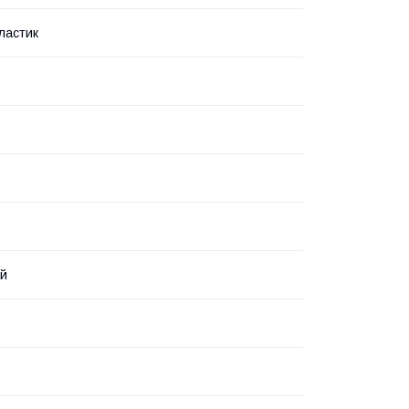
ластик
й