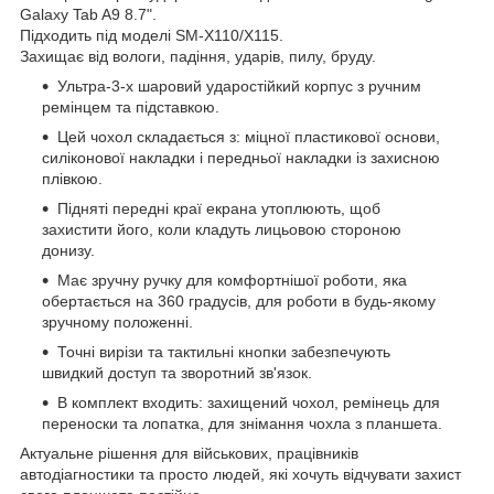
Galaxy Tab A9 8.7".
Підходить під моделі SM-Х110/Х115.
Захищає від вологи, падіння, ударів, пилу, бруду.
Ультра-3-х шаровий ударостійкий корпус з ручним
ремінцем та підставкою.
Цей чохол складається з: міцної пластикової основи,
силіконової накладки і передньої накладки із захисною
плівкою.
Підняті передні краї екрана утоплюють, щоб
захистити його, коли кладуть лицьовою стороною
донизу.
Має зручну ручку для комфортнішої роботи, яка
обертається на 360 градусів, для роботи в будь-якому
зручному положенні.
Точні вирізи та тактильні кнопки забезпечують
швидкий доступ та зворотний зв'язок.
В комплект входить: захищений чохол, ремінець для
переноски та лопатка, для знімання чохла з планшета.
Актуальне рішення для військових, працівників
автодіагностики та просто людей, які хочуть відчувати захист