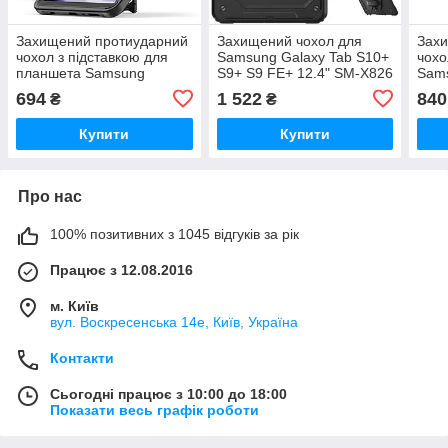
Захищений протиударний
Захищений чохол для
Зах
чохол з підставкою для
Samsung Galaxy Tab S10+
чохо
планшета Samsung
S9+ S9 FE+ 12.4" SM-X826
Sams
Galaxy Tab A9+ SM-X210 /
SM-X816 SM-610
Lite
694
1 522
840
₴
₴
X216 / X218 (11")
T22
Купити
Купити
Про нас
100% позитивних з 1045 відгуків за рік
Працює з 12.08.2016
м. Київ
вул. Воскресенська 14е, Київ, Україна
Контакти
Сьогодні працює з 10:00 до 18:00
Показати весь графік роботи