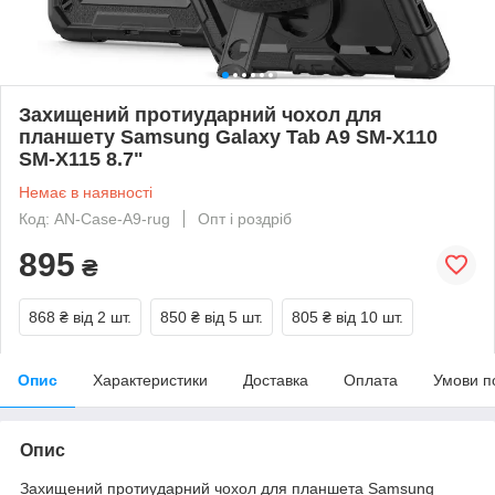
Захищений протиударний чохол для
планшету Samsung Galaxy Tab A9 SM-X110
SM-X115 8.7"
Немає в наявності
Код: AN-Case-A9-rug
Опт і роздріб
895
₴
868 ₴
від 2 шт.
850 ₴
від 5 шт.
805 ₴
від 10 шт.
Опис
Характеристики
Доставка
Оплата
Умови п
Опис
Захищений протиударний чохол для планшета Samsung