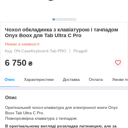
Чохол обкладинка з клавіатурою і тачпадом
Onyx Boox для Tab Ultra C Pro
Немає в наявності
Код: ON-CaseKeyboard-Tab-PRO
Роздріб
6 750
₴
Опис
Характеристики
Доставка
Оплата
Умови п
Опис
Оригінальний чохол-клавіатура для електронної книги Onyx
Boox Tab Ultra C Pro.
Повнорозмірна клавіатура з тачпадом.
В оригінальному вигляді розкладка латиницею, але за