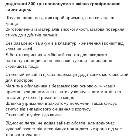
додаткові 300 грн пропонуємо з якісно гравірованою
кирилицею.
Штучна шкіра, на дотик вкрай приємна, а на вигляд ще
краще.
Виготовлений із матеріалів високої якості, матова поверхня
стійка до відбитків пальців
Без батарейок та акумів в клавіатурі - живлення і конект від
клем на книзі.
Є багато корисних комбінацій клавіш для швидкого
налаштування дисплея підсвітки, гучності, оновлення,
скриншота тощо.
Стильний дизайн і цікава реалізація додаткових можливостей
для пристрою.
Магнітна обкладинка з безрамковою основою. Фіксація
пристрою за допомогою вшитих у корпус книги магнітів та
пластин у чохлі. Тримається міцно.
Шлейка утримання в закритому положенні також фіксує
стилус від випадкового скидання з корпусу.
Стильний, в унісон до книги.
Відносно легка, не додає зайвих обсягів, але водночас
чудовий захист від механічних пошкоджень екрана під час
транспортування.