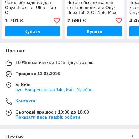
Чохол обкладинка для
Чохол обкладинка для
Чохо
Onyx Boox Tab Ultra і Tab
електронної книги Onyx
клав
C
Boox Tab X C і Note Max
Onyx
C
1 701
2 596
4 4
₴
₴
Купити
Купити
Про нас
100% позитивних з 1045 відгуків за рік
Працює з 12.08.2016
м. Київ
вул. Воскресенська 14е, Київ, Україна
Контакти
Сьогодні працює з 10:00 до 18:00
Показати весь графік роботи
Про нас