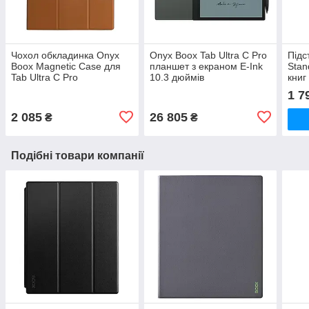
Чохол обкладинка Onyx
Onyx Boox Tab Ultra C Pro
Підс
Boox Magnetic Case для
планшет з екраном E-Ink
Stan
Tab Ultra C Pro
10.3 дюймів
книг
1 7
2 085
26 805
₴
₴
Подібні товари компанії