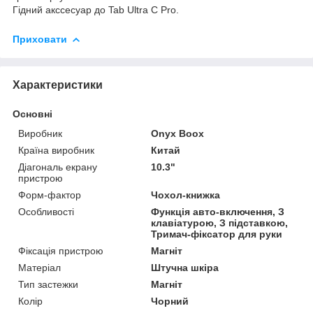
Гідний акссесуар до Tab Ultra C Pro.
Приховати
Характеристики
Основні
Виробник
Onyx Boox
Країна виробник
Китай
Діагональ екрану
10.3"
пристрою
Форм-фактор
Чохол-книжка
Особливості
Функція авто-включення, З
клавіатурою, З підставкою,
Тримач-фіксатор для руки
Фіксація пристрою
Магніт
Матеріал
Штучна шкіра
Тип застежки
Магніт
Колір
Чорний