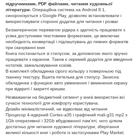
підручниками, PDF файлами, читання художньої
літератури.
Операційна система на Android 8.1,
синхронізується з Google Play, дозволяє встановлювати і
використовувати сторонні додатки для читання і розваг.
Беззаперечною перевагою рідера є здатність працювати з
усіма доступними текстовими форматами, це виключає
необхідність конвертації і підлаштувань до певних форматів
при скачуванні книг.
Книга постачається зі стилусом, за допомогою якого зручно
працювати з єкраном. Також є окремий додаток для введення
нотатків, замальовування єскізів.
В комплекті обкладинка сірого кольору з поверхньою під
тканину текстуру. Вшита петелька для стилусу. Захисна
обкладинка з функцією авто увімкнення / вимкнення єкрану
при відкриті / закритті кришки.
Незважаючи на бюджетний сегмент у книзі використані всі
сучасні технології для комфорту користувача.
Дизайн мінімалістичний, не відволікає від читання.
Процесор 4-ядерний Cortex-a35 і графічний mali-g31 mp2 з
1Gb оперативної і 32Gb вбудованної пам'яті, чого цілком
достатньо для читання художної літератури, зберігання
великої кількості книг і роботи із застосунками Play Market.