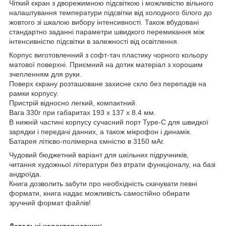
Чіткий єкран з дворежимною підсвіткою і можливістю вільного
налаштування температури підсвітки від холодного білого до
жовтого зі шкалою вибору інтенсивності. Також вбудовані
стандартно заданні параметри швидкого перемикання між
інтенсивністю підсвітки в залежності від освітлення.
Корпус виготовленний з софт-тач пластику чорного кольору
матової поверхні. Приємний на дотик матеріал з хорошим
зчепленням для руки.
Поверх єкрану розташоване захисне скло без перепадів на
рамки корпусу.
Пристрій відносно легкий, компактний.
Вага 330г при габаритах 193 х 137 х 8.4 мм.
В нижній частині корпусу сучасний порт Type-C для швидкої
зарядки і передачі данних, а також мікрофон і динамік.
Батарея літієво-полімерна ємністю в 3150 мАг.
Чудовий бюджетний варіант для шкільних підручників,
читання художньої літератури без втрати функціоналу, на базі
андроїда.
Книга дозволить забути про необхідність скачувати певні
формати, книга надає можливість самостійно обирати
зручний формат файлів!
Детальні характеристики: