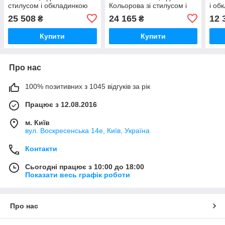
стилусом і обкладинкою
Кольорова зі стилусом і
і об
Цифровий блокнот
обкладинкою
блок
25 508
24 165
12 
₴
₴
Купити
Купити
Про нас
100% позитивних з 1045 відгуків за рік
Працює з 12.08.2016
м. Київ
вул. Воскресенська 14е, Київ, Україна
Контакти
Сьогодні працює з 10:00 до 18:00
Показати весь графік роботи
Про нас