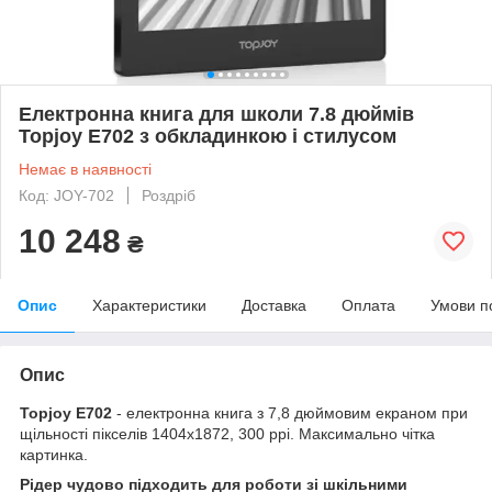
Електронна книга для школи 7.8 дюймів
Topjoy E702 з обкладинкою і стилусом
Немає в наявності
Код: JOY-702
Роздріб
10 248
₴
Опис
Характеристики
Доставка
Оплата
Умови п
Опис
Topjoy E702
- електронна книга з 7,8 дюймовим екраном при
щільності пікселів 1404х1872, 300 ppi. Максимально чітка
картинка.
Рідер чудово підходить для роботи зі шкільними