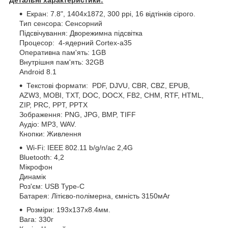
Екран: 7.8", 1404х1872, 300 ppi, 16 відтінків сірого.
Тип сенсора: Сенсорний
Підсвічування: Дворежимна підсвітка
Процесор: 4-ядерний Cortex-a35
Оперативна пам'ять: 1GB
Внутрішня пам'ять: 32GB
Android 8.1
Текстові формати: PDF, DJVU, CBR, CBZ, EPUB,
AZW3, MOBI, TXT, DOC, DOCX, FB2, CHM, RTF, HTML,
ZIP, PRC, PPT, PPTX
Зображення: PNG, JPG, BMP, TIFF
Аудіо: MP3, WAV.
Кнопки: Живлення
Wi-Fi: IEEE 802.11 b/g/n/ac 2,4G
Bluetooth: 4,2
Мікрофон
Динамік
Роз'єм: USB Type-C
Батарея: Літієво-полімерна, ємність 3150мАг
Розміри: 193х137х8.4мм.
Вага: 330г