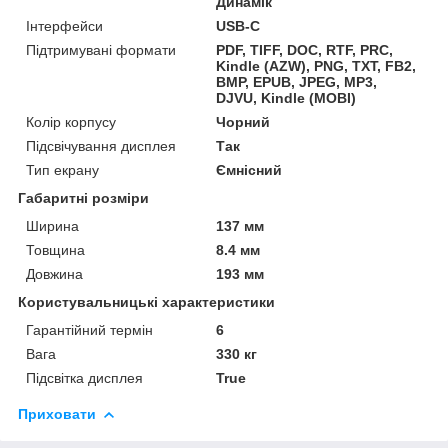
Динамік
Інтерфейси
USB-C
Підтримувані формати
PDF, TIFF, DOC, RTF, PRC,
Kindle (AZW), PNG, TXT, FB2,
BMP, EPUB, JPEG, MP3,
DJVU, Kindle (MOBI)
Колір корпусу
Чорний
Підсвічування дисплея
Так
Тип екрану
Ємнісний
Габаритні розміри
Ширина
137 мм
Товщина
8.4 мм
Довжина
193 мм
Користувальницькі характеристики
Гарантійний термін
6
Вага
330 кг
Підсвітка дисплея
True
Приховати