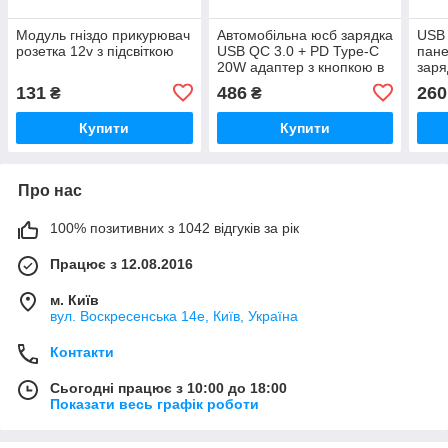
Модуль гніздо прикурювач
Автомобільна юсб зарядка
USB 
розетка 12v з підсвіткою
USB QC 3.0 + PD Type-C
пане
20W адаптер з кнопкою в
заря
прикурювач
131
486
260
₴
₴
Купити
Купити
Про нас
100% позитивних з 1042 відгуків за рік
Працює з 12.08.2016
м. Київ
вул. Воскресенська 14е, Київ, Україна
Контакти
Сьогодні працює з 10:00 до 18:00
Показати весь графік роботи