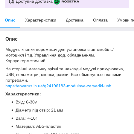
Доступна доставка
Опис
Характеристики
Доставка
Оплата
Умови п
Опис
Модуль кнопки перемикач для установки в автомобіль/
мотоцикл і т.д. Управління дод. обладнанням.
Корпус герметичний.
На сторінці магазину врізні та накладні модулі прикурювача,
USB, вольтметри, кнопки, рамки. Все обмежується вашими
потребами.
https://tovarus.in.ua/g24196183-modulnye-zaryadki-usb
Характеристики:
Вхід: 6-30v
Діаметр під отвір: 21 мм
Вага: +-10г
Матеріал: ABS-пластик