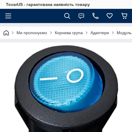
TovarUS - гарантована наявність товару
Ми пропонуємо
Корнева група
Адаптери
Модуль 