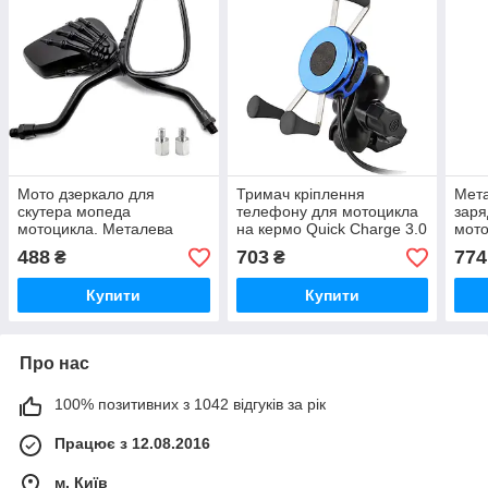
Мото дзеркало для
Тримач кріплення
Мет
скутера мопеда
телефону для мотоцикла
заря
мотоцикла. Металева
на кермо Quick Charge 3.0
мото
ніжка
Універсальне
воль
488
703
774
₴
₴
вим
Купити
Купити
Про нас
100% позитивних з 1042 відгуків за рік
Працює з 12.08.2016
м. Київ