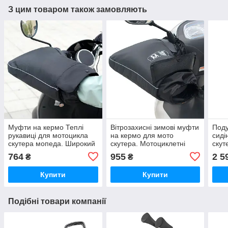
З цим товаром також замовляють
Муфти на кермо Теплі
Вітрозахисні зимові муфти
Поду
рукавиці для мотоцикла
на кермо для мото
сиді
скутера мопеда. Широкий
скутера. Мотоциклетні
скут
вихід
теплі рукавиці
Піді
764
955
2 5
₴
₴
Купити
Купити
Подібні товари компанії