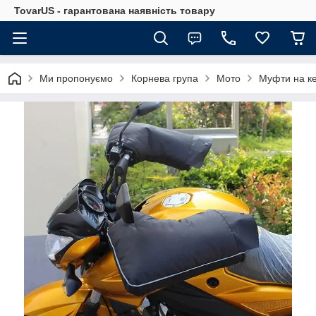
TovarUS - гарантована наявність товару
Ми пропонуємо
Корнева група
Мото
Муфти на ке