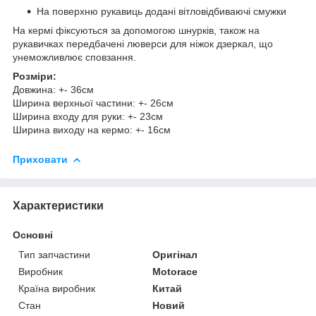
На поверхню рукавиць додані вітловідбиваючі смужки
На кермі фіксуються за допомогою шнурків, також на
рукавичках передбачені люверси для ніжок дзеркал, що
унеможливлює сповзання.
Розміри:
Довжина: +- 36см
Ширина верхньої частини: +- 26см
Ширина входу для руки: +- 23см
Ширина виходу на кермо: +- 16см
Приховати
Характеристики
Основні
Тип запчастини
Оригінал
Виробник
Motorace
Країна виробник
Китай
Стан
Новий