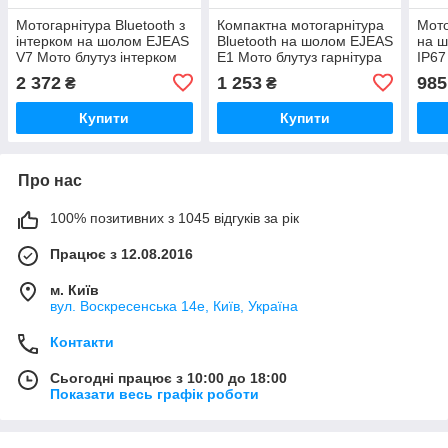
Мотогарнітура Bluetooth з
Компактна мотогарнітура
Мото
інтерком на шолом EJEAS
Bluetooth на шолом EJEAS
на 
V7 Мото блутуз інтерком
E1 Мото блутуз гарнітура
IP67
гарнітура
гарн
2 372
1 253
985
₴
₴
Купити
Купити
Про нас
100% позитивних з 1045 відгуків за рік
Працює з 12.08.2016
м. Київ
вул. Воскресенська 14е, Київ, Україна
Контакти
Сьогодні працює з 10:00 до 18:00
Показати весь графік роботи