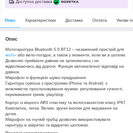
Доступна доставка
Опис
Характеристики
Доставка
Оплата
Умови п
Опис
Мотогарнітура Bluetooth 5.0 BT12 – незамінний пристрій для
мото
- або вело-поїздок, а також у моменти, коли ви в шоломі.
Дозволяє приймати дзвінки не зупиняючись і не
відволікаючись від дороги. Функція автоматичної відповіді на
дзвінок.
Мікрофон із функцією шумо-придушення.
Гарнітура сумісна з пристроями iPhone та Android, з
можливістю прослуховування музики: регулювання гучності,
перемикання треків, play/stop.
Корпус із міцного ABS пластику та вологозахистом класу IP67.
Компактна, легка. Великі, зручні кнопки для керування на
дотик.
Мікрофон на гнучкій трубці дозволяє використовувати
гарнітуру в закритих та відкритих шоломах.
Основні характеристики: