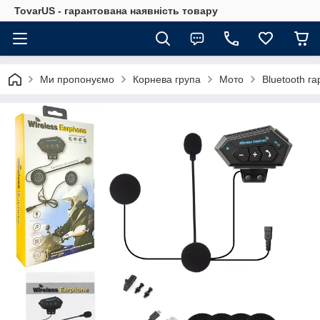
TovarUS - гарантована наявність товару
Ми пропонуємо
Корнева група
Мото
Bluetooth г