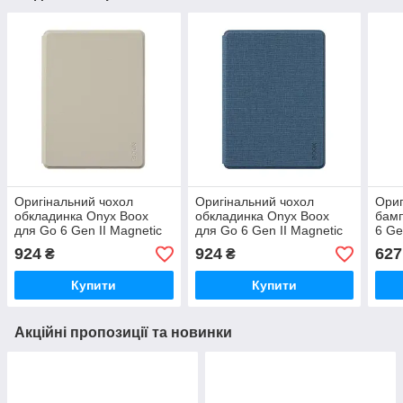
Оригінальний чохол
Оригінальний чохол
Ориг
обкладинка Onyx Boox
обкладинка Onyx Boox
бамп
для Go 6 Gen II Magnetic
для Go 6 Gen II Magnetic
6 Ge
Case Beige
Case Blue
924
924
627
₴
₴
Купити
Купити
Акційні пропозиції та новинки