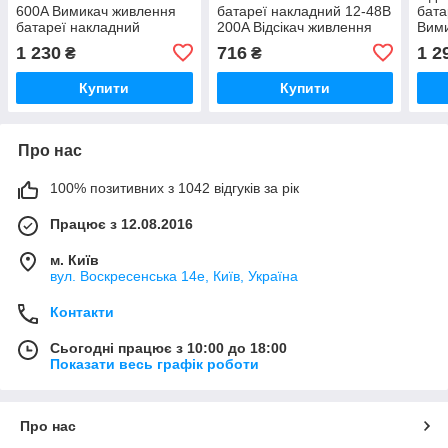
600A Вимикач живлення
батареї накладний 12-48В
бата
батареї накладний
200A Відсікач живлення
Вим
батареї
акум
1 230
716
1 2
₴
₴
Купити
Купити
Про нас
100% позитивних з 1042 відгуків за рік
Працює з 12.08.2016
м. Київ
вул. Воскресенська 14е, Київ, Україна
Контакти
Сьогодні працює з 10:00 до 18:00
Показати весь графік роботи
Про нас