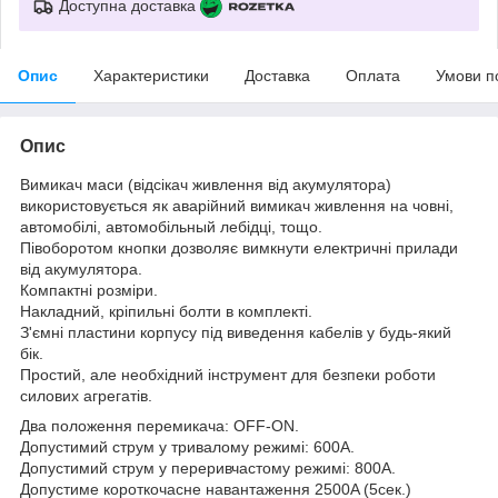
Доступна доставка
Опис
Характеристики
Доставка
Оплата
Умови п
Опис
Вимикач маси (відсікач живлення від акумулятора)
використовується як аварійний вимикач живлення на човні,
автомобілі, автомобільный лебідці, тощо.
Півоборотом кнопки дозволяє вимкнути електричні прилади
від акумулятора.
Компактні розміри.
Накладний, кріпильні болти в комплекті.
З'ємні пластини корпусу під виведення кабелів у будь-який
бік.
Простий, але необхідний інструмент для безпеки роботи
силових агрегатів.
Два положення перемикача: OFF-ON.
Допустимий струм у тривалому режимі: 600А.
Допустимий струм у переривчастому режимі: 800А.
Допустиме короткочасне навантаження 2500A (5сек.)