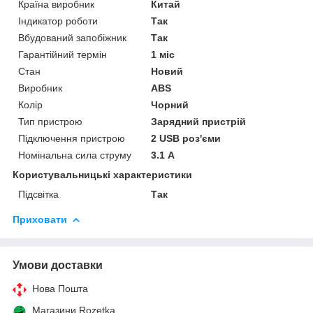
Країна виробник
Китай
Індикатор роботи
Так
Вбудований запобіжник
Так
Гарантійний термін
1 міс
Стан
Новий
Виробник
ABS
Колір
Чорний
Тип пристрою
Зарядний пристрій
Підключення пристрою
2 USB роз'єми
Номінальна сила струму
3.1 А
Користувальницькі характеристики
Підсвітка
Так
Приховати
Умови доставки
Нова Пошта
Магазини Rozetka