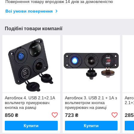
Повернення товару впродовж 14 днів за домовленістю
Всі умови повернення
Подібні товари компанії
Автоблок 4. USB 2.1+2.1А
Автоблок 3. USB 2.1 + 1А з
Авто
вольтметр прикурювач
вольтметром кнопка
2.1+
кнопка на рамці
прикурювач на рамці
850
723
285
₴
₴
Купити
Купити