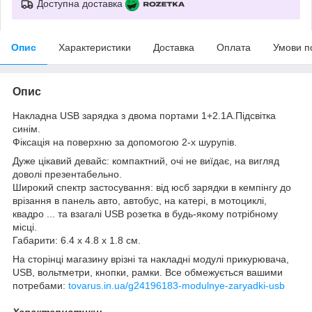
Доступна доставка
Опис
Характеристики
Доставка
Оплата
Умови п
Опис
Накладна USB зарядка з двома портами 1+2.1А.Підсвітка
синім.
Фіксація на поверхню за допомогою 2-х шурупів.
Дуже цікавий девайс: компактний, очі не виїдає, на вигляд
доволі презентабельно.
Широкий спектр застосування: від юсб зарядки в кемпінгу до
врізання в панель авто, автобус, на катері, в мотоциклі,
квадро ... та взагалі USB розетка в будь-якому потрібному
місці.
Габарити: 6.4 х 4.8 х 1.8 см.
На сторінці магазину врізні та накладні модулі прикурювача,
USB, вольтметри, кнопки, рамки. Все обмежується вашими
потребами:
tovarus.in.ua/g24196183-modulnye-zaryadki-usb
Характеристики: