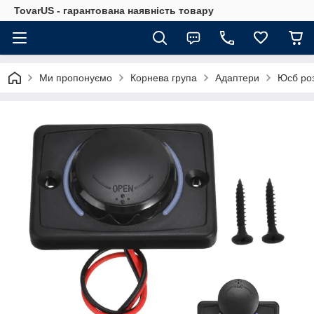
TovarUS - гарантована наявність товару
Ми пропонуємо
Корнева група
Адаптери
Юсб роз