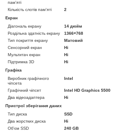
пам'яті
Кількість слотів пам'яті
2
Екран
Діагональ екрану
14 дюйм
Роздільна здатність екрану
1366×768
Тип покриття екрану
Матовий
Сенсорний екран
Ні
Мультитач екран
Ні
Підтримка 3D
Ні
Графіка
Виробник графічного
Intel
чіпсета
Графічний чіпсет
Intel HD Graphics 5500
Два відеоадаптера
Ні
Пристрої зберігання даних
Тип диска
SSD
Два жорстких диска
Ні
Об'єм SSD
240 GB