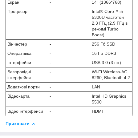
Екран
-
14" (1366*768)
Процесор
-
Intel® Core™ i5-
5300U частотой
2.3 ГГц (2,9 ГГц в
режимі Turbo
Boost)
Вінчестер
-
256 Гб SSD
Оперативка
-
16 ГБ DDR3
Інтерфейси
-
USB 3.0 (3 шт)
Безпровідні
-
Wi-Fi Wireless-AC
інтерфейси
8260, Bluetooth 4.2
Додаткові порти
-
LAN
Відеокарта
-
Intel HD Graphics
5500
Відео інтерфейси
-
HDMI
Приховати