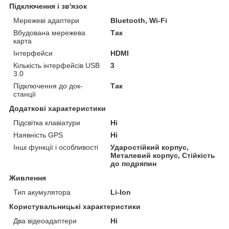
Підключення і зв'язок
Мережеві адаптери
Bluetooth, Wi-Fi
Вбудована мережева
Так
карта
Інтерфейси
HDMI
Кількість інтерфейсів USB
3
3.0
Підключення до док-
Так
станції
Додаткові характеристики
Підсвітка клавіатури
Ні
Наявність GPS
Ні
Інші функції і особливості
Ударостійкий корпус,
Металевий корпус, Стійкість
до подряпин
Живлення
Тип акумулятора
Li-Ion
Користувальницькі характеристики
Два відеоадаптери
Ні