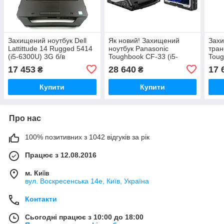
Захищений ноутбук Dell
Як новий! Захищений
Захи
Lattittude 14 Rugged 5414
ноутбук Panasonic
тран
(i5-6300U) 3G б/в
Toughbook CF-33 (i5-
Toug
7200U) сенсорний б/в
6Y57
17 453
28 640
17 
₴
₴
Купити
Купити
Про нас
100% позитивних з 1042 відгуків за рік
Працює з 12.08.2016
м. Київ
вул. Воскресенська 14е, Київ, Україна
Контакти
Сьогодні працює з 10:00 до 18:00