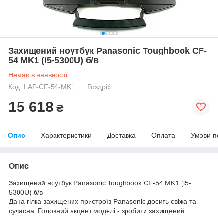
Захищений ноутбук Panasonic Toughbook CF-
54 MK1 (i5-5300U) б/в
Немає в наявності
Код: LAP-CF-54-MK1
Роздріб
15 618
₴
Опис
Характеристики
Доставка
Оплата
Умови п
Опис
Захищений ноутбук Panasonic Toughbook CF-54 MK1 (i5-
5300U) б/в
Дана гілка захищених пристроїв Panasonic досить свіжа та
сучасна. Головний акцент моделі - зробити захищений