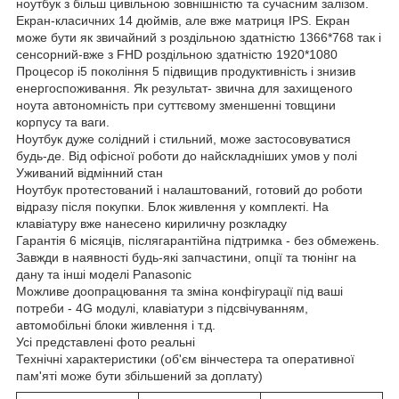
ноутбук з більш цивільною зовнішністю та сучасним залізом.
Екран-класичних 14 дюймів, але вже матриця IPS. Екран
може бути як звичайний з роздільною здатністю 1366*768 так і
сенсорний-вже з FHD роздільною здатністю 1920*1080
Процесор i5 покоління 5 підвищив продуктивність і знизив
енергоспоживання. Як результат- звична для захищеного
ноута автономність при суттєвому зменшенні товщини
корпусу та ваги.
Ноутбук дуже солідний і стильний, може застосовуватися
будь-де. Від офісної роботи до найскладніших умов у полі
Уживаний відмінний стан
Ноутбук протестований і налаштований, готовий до роботи
відразу після покупки. Блок живлення у комплекті. На
клавіатуру вже нанесено кириличну розкладку
Гарантія 6 місяців, післягарантійна підтримка - без обмежень.
Завжди в наявності будь-які запчастини, опції та тюнінг на
дану та інші моделі Panasonic
Можливе доопрацювання та зміна конфігурації під ваші
потреби - 4G модулі, клавіатури з підсвічуванням,
автомобільні блоки живлення і т.д.
Усі представлені фото реальні
Технічні характеристики (об'єм вінчестера та оперативної
пам'яті може бути збільшений за доплату)