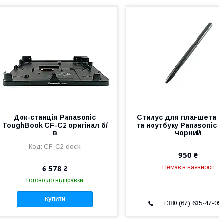
Док-станція Panasonic
Стилус для планшета
ToughBook CF-C2 оригінал б/
та ноутбуку Panasonic
в
чорний
CF-C2-dock
950 ₴
6 578 ₴
Немає в наявності
Готово до відправки
Купити
+380 (67) 635-47-0