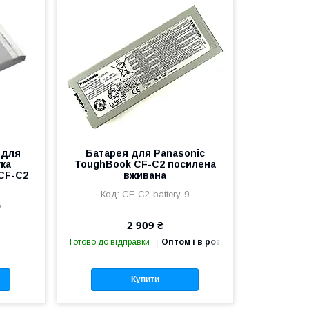
 для
Батарея для Panasonic
ка
ToughBook CF-C2 посилена
CF-C2
вживана
CF-C2-battery-9
6
2 909 ₴
Готово до відправки
Оптом і в роздріб
Купити