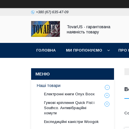
+380 (67) 635-47-09
TovarUS - гарантована
наявність товару
ГОЛОВНА
МИ ПРОПОНУЄМО
ПРО 
Наші товари
В
Електронні книги Onyx Boox
Гумові кріплення Quick Fist і
Southco. Антивібраційні
хомути
Експедиційні каністри Woogok