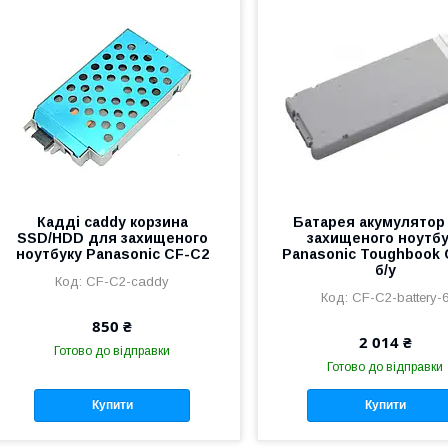
Кадді caddy корзина
Батарея акумулятор
SSD/HDD для захищеного
захищеного ноутбу
ноутбуку Panasonic CF-C2
Panasonic Toughbook 
б/у
CF-C2-caddy
CF-C2-battery-
850 ₴
2 014 ₴
Готово до відправки
Готово до відправки
Купити
Купити