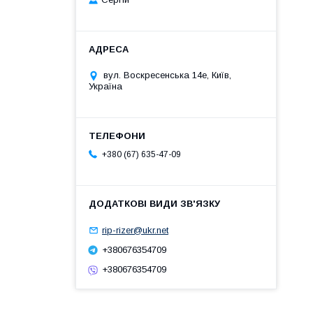
вул. Воскресенська 14е, Київ,
Україна
+380 (67) 635-47-09
rip-rizer@ukr.net
+380676354709
+380676354709